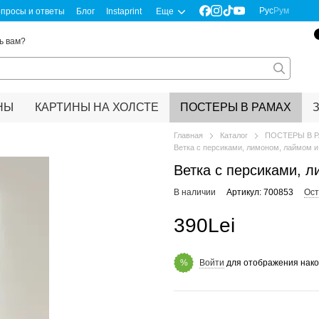
Рус
Рум
просы и ответы
Блог
Instaprint
Еще
ь вам?
НЫ
КАРТИНЫ НА ХОЛСТЕ
ПОСТЕРЫ В РАМАХ
Главная
Каталог
ПОСТЕРЫ В 
Ветка с персиками, лимоном, лаймом 
Ветка с персиками, 
В наличии
Артикул: 700853
Ост
390Lei
Войти
для отображения нако
%