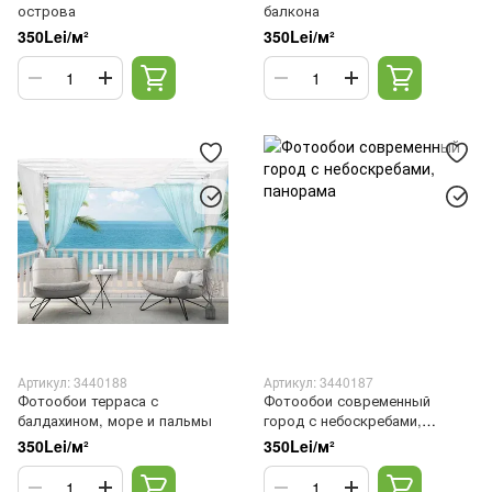
острова
балкона
350Lei/м²
350Lei/м²
Артикул: 3440188
Артикул: 3440187
Фотообои терраса с
Фотообои современный
балдахином, море и пальмы
город с небоскребами,
панорама
350Lei/м²
350Lei/м²