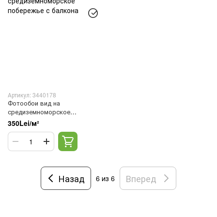
Артикул: 3440178
Фотообои вид на
средиземноморское
побережье с балкона
350Lei/м²
Назад
Вперед
6
из 6