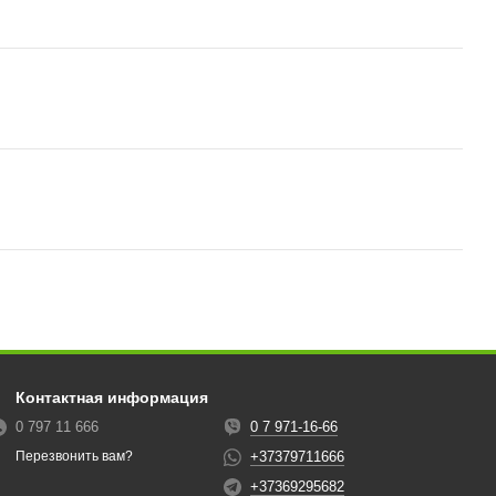
Контактная информация
0 797 11 666
0 7 971-16-66
+37379711666
Перезвонить вам?
+37369295682