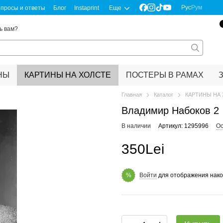
Рус
Рум
просы и ответы
Блог
Instaprint
Еще
ь вам?
НЫ
КАРТИНЫ НА ХОЛСТЕ
ПОСТЕРЫ В РАМАХ
Главная
Каталог
КАРТИНЫ НА
Владимир Набоков 2
В наличии
Артикул: 1295996
Ос
350Lei
Войти
для отображения нако
%