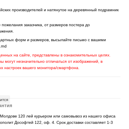
ейских производителей и натянутое на деревянный подрамник
пожелания заказчика, от размеров постера до
ажения.
дартных форм и размеров, высылайте письмо c вашими
s.md
енных на сайте, представлены в ознакомительных целях.
ны могут незначительно отличаться от изображений, в
ых настроек вашего монитора/смартфона.
ится
антия
, Молдове 120 лей курьером или самовывоз из нашего офиса
рополит Дософтей 122, оф. 4. Срок доставки составляет 1-3