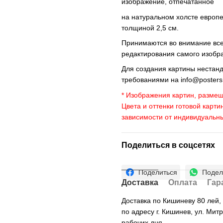
изображение, отпечатанное
на натуральном холсте европ
толщиной 2,5 см.
Принимаются во внимание все 
редактирования самого изобр
Для создания картины нестан
требованиями на
info@poster
* Изображения картин, размещ
Цвета и оттенки готовой карти
зависимости от индивидуальн
Поделиться в соцсетях
Поделиться
Подел
Доставка
Оплата
Гар
Доставка по Кишиневу 80 лей
по адресу г. Кишинев, ул. Мит
рабочих дня