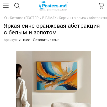
Каталог
ПОСТЕРЫ В РАМАХ
Картины в рамах
Абстрактн
Яркая сине оранжевая абстракция
с белым и золотом
Артикул:
701082
Оставить отзыв