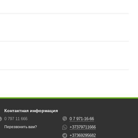
Контактная информация
0 797 11 666
0 7 971-16-66
+37379711666
Перезвонить вам?
+37369295682