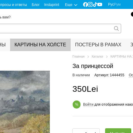
Рус
Рум
просы и ответы
Блог
Instaprint
Еще
ь вам?
НЫ
КАРТИНЫ НА ХОЛСТЕ
ПОСТЕРЫ В РАМАХ
Главная
Каталог
КАРТИНЫ НА
За принцессой
В наличии
Артикул: 1444455
Ос
350Lei
Войти
для отображения нако
%