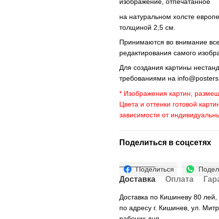
изображение, отпечатанное
на натуральном холсте европ
толщиной 2,5 см.
Принимаются во внимание все 
редактирования самого изобр
Для создания картины нестан
требованиями на
info@poster
* Изображения картин, размещ
Цвета и оттенки готовой карти
зависимости от индивидуальн
Поделиться в соцсетях
Поделиться
Подел
Доставка
Оплата
Гар
Доставка по Кишиневу 80 лей
по адресу г. Кишинев, ул. Мит
рабочих дня