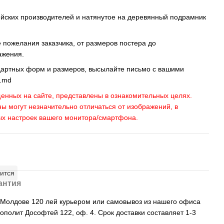
ейских производителей и натянутое на деревянный подрамник
пожелания заказчика, от размеров постера до
ажения.
дартных форм и размеров, высылайте письмо c вашими
s.md
енных на сайте, представлены в ознакомительных целях.
ны могут незначительно отличаться от изображений, в
ых настроек вашего монитора/смартфона.
ится
антия
, Молдове 120 лей курьером или самовывоз из нашего офиса
рополит Дософтей 122, оф. 4. Срок доставки составляет 1-3