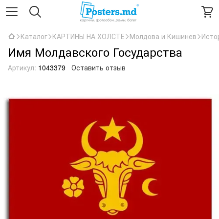
Каталог
КАРТИНЫ НА ХОЛСТЕ
Молдова и Кишинев
Исто
Имя Молдавского Государства
Артикул:
1043379
Оставить отзыв