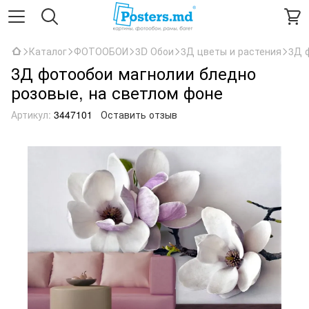
Каталог
ФОТООБОИ
3D Обои
3Д цветы и растения
3Д 
3Д фотообои магнолии бледно
розовые, на светлом фоне
Артикул:
3447101
Оставить отзыв