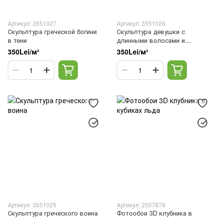
Артикул: 3551027
Артикул: 3551026
Скульптура греческой богини
Скульптура девушки с
в тени
длинными волосами и
золотыми украшениями
350Lei/м²
350Lei/м²
Артикул: 3551025
Артикул: 2507879
Скульптура греческого воина
Фотообои 3D клубника в