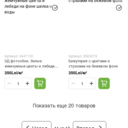
Артикул: 3447130
Артикул: 3563079
3Д фотообои, белые
Бижутерия с цветами и
жемчужные цветы и лебеди
стразами на бежевом фоне
на фоне шелка и воды
350Lei/м²
350Lei/м²
Показать еще 20 товаров
Назад
Вперед