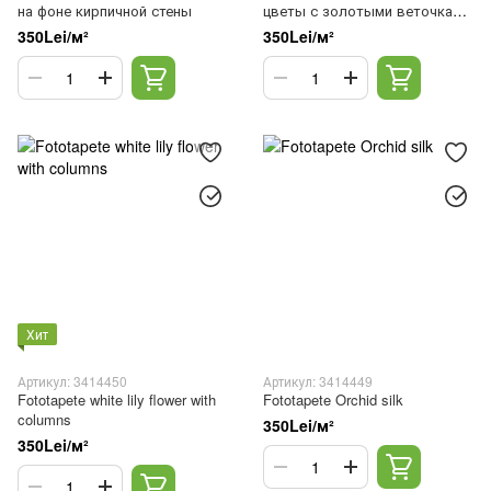
на фоне кирпичной стены
цветы с золотыми веточками
на белом фоне
350Lei/м²
350Lei/м²
Хит
Артикул: 3414450
Артикул: 3414449
Fototapete white lily flower with
Fototapete Orchid silk
columns
350Lei/м²
350Lei/м²