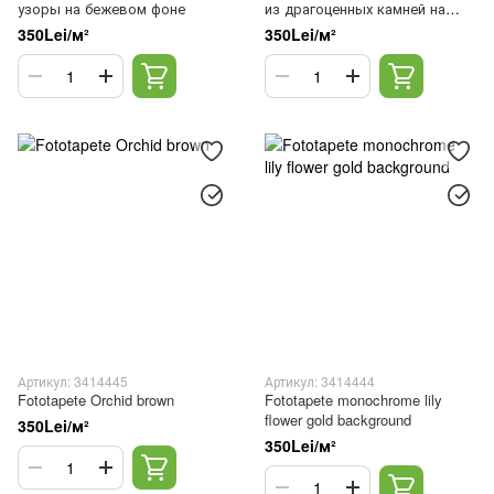
узоры на бежевом фоне
из драгоценных камней на
фоне белого шелка
350Lei/м²
350Lei/м²
Артикул: 3414445
Артикул: 3414444
Fototapete Orchid brown
Fototapete monochrome lily
flower gold background
350Lei/м²
350Lei/м²