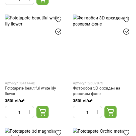
Артикул: 3414442
Артикул: 2507875
Fototapete beautiful white lily
Фотообои 3D орхидеи на
flower
розовом фоне
350Lei/м²
350Lei/м²