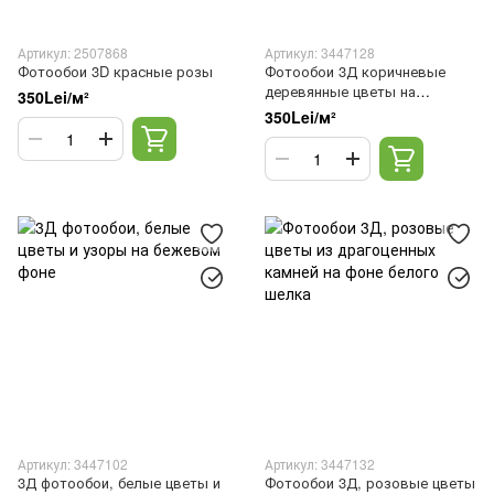
Артикул: 2507868
Артикул: 3447128
Фотообои 3D красные розы
Фотообои 3Д коричневые
деревянные цветы на
350Lei/м²
светлом бежевом фоне
350Lei/м²
Артикул: 3447102
Артикул: 3447132
3Д фотообои, белые цветы и
Фотообои 3Д, розовые цветы