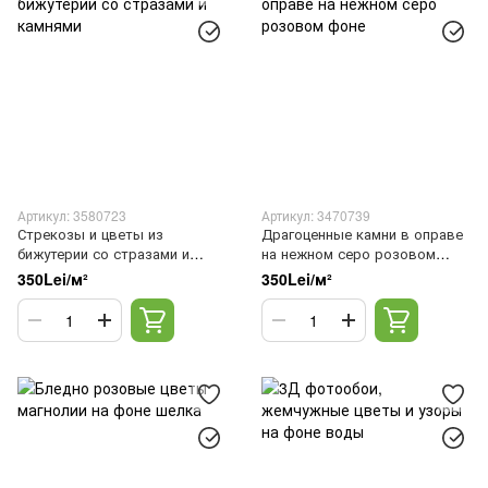
Артикул: 3580723
Артикул: 3470739
Стрекозы и цветы из
Драгоценные камни в оправе
бижутерии со стразами и
на нежном серо розовом
камнями
фоне
350Lei/м²
350Lei/м²