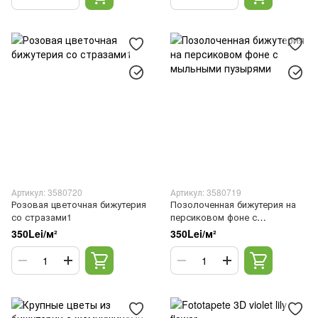
Артикул: 3580720
Артикул: 3580719
Розовая цветочная бижутерия
Позолоченная бижутерия на
со стразами1
персиковом фоне с
мыльными пузырями
350Lei/м²
350Lei/м²