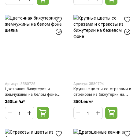
Артикул: 3580725
Артикул: 3580724
Цветочная бижутерия и
Крупные цветы со стразами и
жемчужины на белом фоне
стрекозы из бижутерии на
шелка
бежевом фоне
350Lei/м²
350Lei/м²