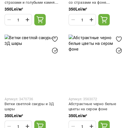
стразами и голубыми камнями
со стразами на фоне
на ветках магнолии
каретной стяжки
350Lei/м²
350Lei/м²
Артикул: 3470736
Артикул: 3563072
Ветки светлой сакуры и 3Д
Абстрактные черно белые
шары
цветы на сером фоне
350Lei/м²
350Lei/м²