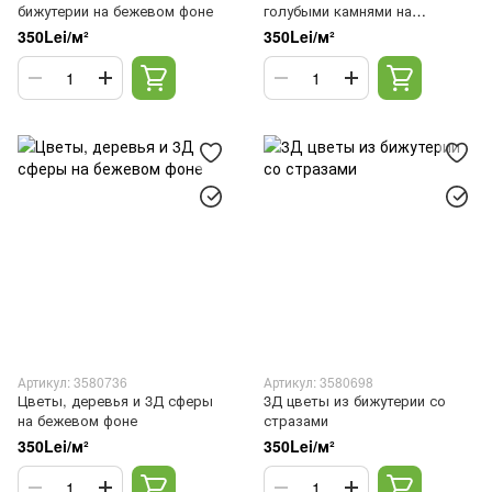
бижутерии на бежевом фоне
голубыми камнями на
серебристом фоне
350Lei/м²
350Lei/м²
Артикул: 3580736
Артикул: 3580698
Цветы, деревья и 3Д сферы
3Д цветы из бижутерии со
на бежевом фоне
стразами
350Lei/м²
350Lei/м²