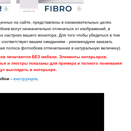
енных на сайте, представлены в ознакомительных целях.
обоев могут незначительно отличаться от изображений, в
х настроек вашего монитора. Для того чтобы убедиться в том
 соответствует вашим ожиданиям - рекомендуем заказать
ая полоса фотообоев отпечатанная в натуральную величину).
оев печатаются БЕЗ мебели. Элементы интерьеров:
улья и люстры показаны для примера и полного понимания
ут выглядеть в интерьере.
обои -
инструкция
.