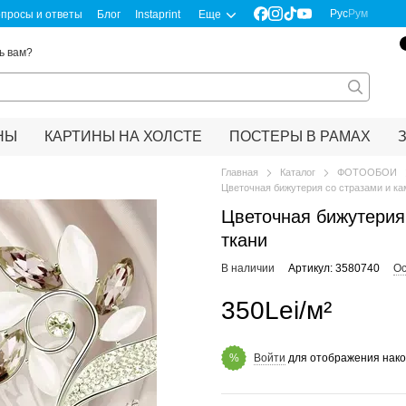
Рус
Рум
просы и ответы
Блог
Instaprint
Еще
ь вам?
НЫ
КАРТИНЫ НА ХОЛСТЕ
ПОСТЕРЫ В РАМАХ
Главная
Каталог
ФОТООБОИ
Цветочная бижутерия со стразами и ка
Цветочная бижутерия
ткани
В наличии
Артикул: 3580740
Ос
350Lei/м²
Войти
для отображения нако
%