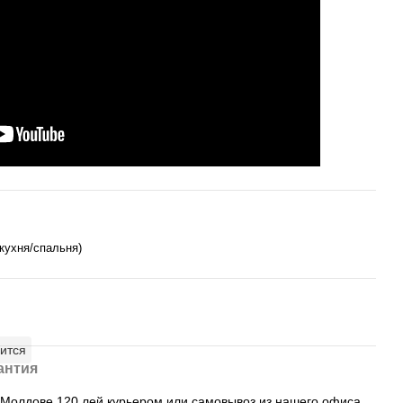
кухня/спальня)
ится
антия
, Молдове 120 лей курьером или самовывоз из нашего офиса