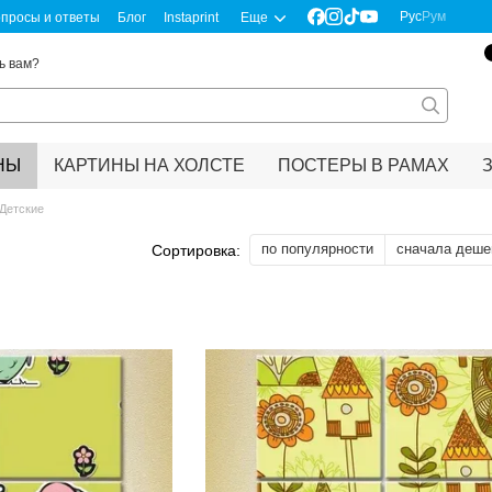
Рус
Рум
просы и ответы
Блог
Instaprint
Еще
ь вам?
НЫ
КАРТИНЫ НА ХОЛСТЕ
ПОСТЕРЫ В РАМАХ
Детские
по популярности
сначала деше
Сортировка: