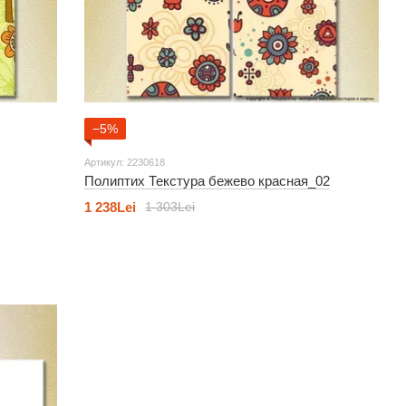
−5%
Артикул: 2230618
Полиптих Текстура бежево красная_02
1 238Lei
1 303Lei