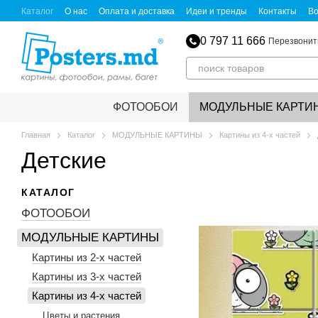
Перейти к основному контенту
Каталог
О нас
Оплата и доставка
Идеи и тренды
Контакты
Во
0 797 11 666
Перезвонит
ФОТООБОИ
МОДУЛЬНЫЕ КАРТИ
Главная
Каталог
МОДУЛЬНЫЕ КАРТИНЫ
Картины из 4-х частей
Детские
КАТАЛОГ
ФОТООБОИ
МОДУЛЬНЫЕ КАРТИНЫ
Картины из 2-х частей
Картины из 3-х частей
Картины из 4-х частей
Цветы и растения