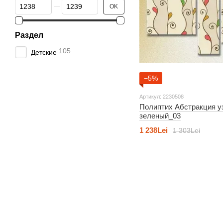
От Цена, Lei
До Цена, Lei
OK
Раздел
105
Детские
−5%
Артикул: 2230508
Полиптих Абстракция у
зеленый_03
1 238Lei
1 303Lei