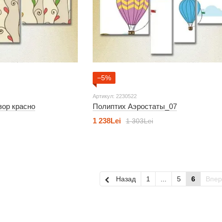
−5%
Артикул: 2230522
зор красно
Полиптих Аэростаты_07
1 238Lei
1 303Lei
Назад
1
...
5
6
Впе