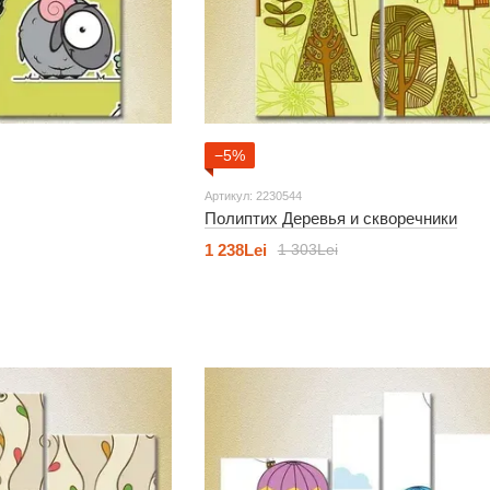
−5%
Артикул: 2230544
Полиптих Деревья и скворечники
1 238Lei
1 303Lei