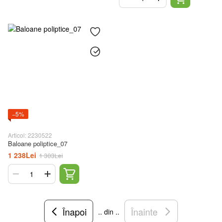
−5%
Articol: 2230522
Baloane poliptice_07
1 238Lei
1 303Lei
Înapoi
Înainte
.. din ..