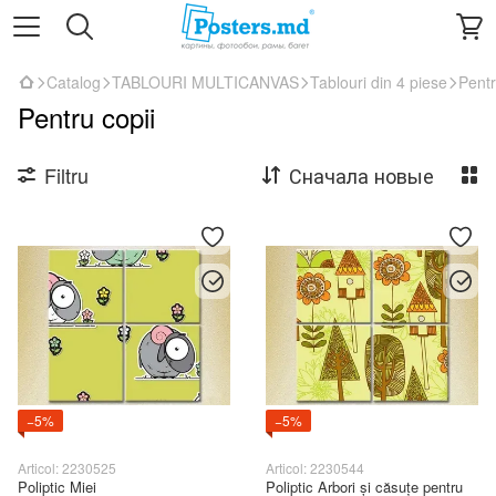
Catalog
TABLOURI MULTICANVAS
Tablouri din 4 piese
Pentr
Pentru copii
Filtru
Сначала новые
−5%
−5%
Articol: 2230525
Articol: 2230544
Poliptic Miei
Poliptic Arbori și căsuțe pentru