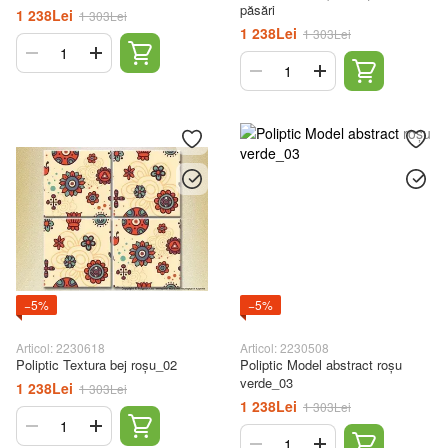
păsări
1 238Lei
1 303Lei
1 238Lei
1 303Lei
−5%
−5%
Articol: 2230618
Articol: 2230508
Poliptic Textura bej roșu_02
Poliptic Model abstract roșu
verde_03
1 238Lei
1 303Lei
1 238Lei
1 303Lei