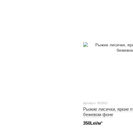
Артикул: 401851
Рыжие лисички, яркие п
бежевом фоне
350Lei/м²