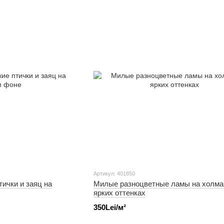
Артикул: 401850
тички и заяц на
Милые разноцветные ламы на холмах
ярких оттенках
350Lei/м²