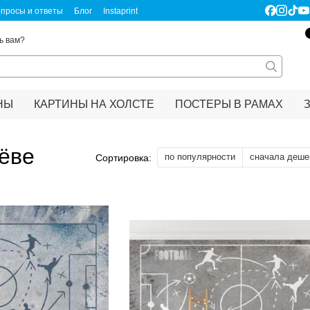
просы и ответы
Блог
Instaprint
ертификаты качества
Правовая информация
ь вам?
НЫ
КАРТИНЫ НА ХОЛСТЕ
ПОСТЕРЫ В РАМАХ
ёве
по популярности
сначала деше
Сортировка: