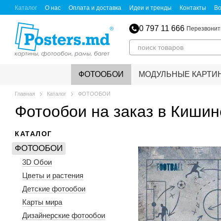
Перейти к основному контенту
Каталог
О нас
Оплата и доставка
Идеи и тренды
Контакты
Во
Пользовательское соглашение
Политика конфиденциальности
С
Обмен и возврат
Для партнеров
0 797 11 666
Перезвонит
ФОТООБОИ
МОДУЛЬНЫЕ КАРТИ
Главная
Каталог
ФОТООБОИ
Фотообои на заказ в Кишин
КАТАЛОГ
ФОТООБОИ
3D Обои
Цветы и растения
Детские фотообои
Карты мира
Дизайнерские фотообои