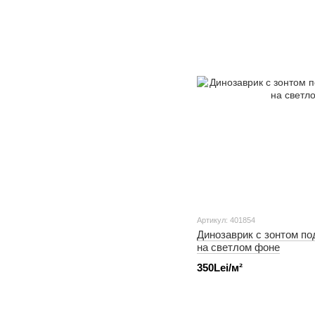
Артикул: 401854
Динозаврик с зонтом по
на светлом фоне
350Lei/м²