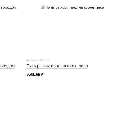
Артикул: 401861
городом
Пять рыжих панд на фоне леса
350Lei/м²