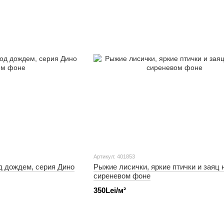
Артикул: 401853
д дождем, серия Дино
Рыжие лисички, яркие птички и заяц 
сиреневом фоне
350Lei/м²