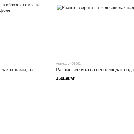
Артикул: 401862
блаках ламы, на
Разные зверята на велосипедах над 
350Lei/м²