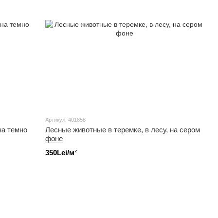
Артикул: 401858
на темно
Лесные животные в теремке, в лесу, на сером
фоне
350Lei/м²