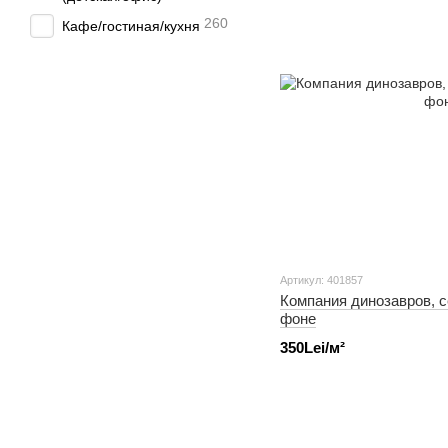
260
Кафе/гостиная/кухня
Артикул: 401857
Компания динозавров, с
фоне
350Lei/м²