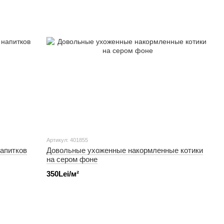
Артикул: 401855
апитков
Довольные ухоженные накормленные котики
на сером фоне
350Lei/м²