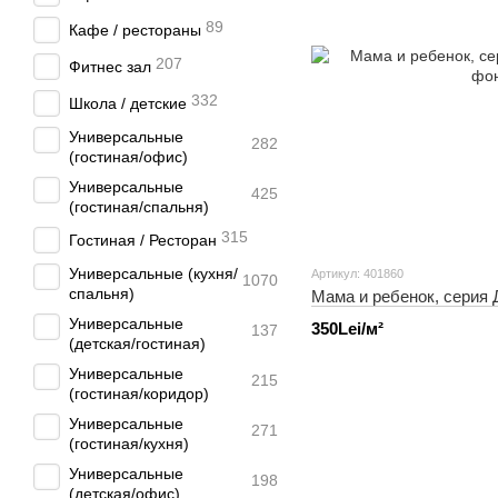
89
Кафе / рестораны
207
Фитнес зал
332
Школа / детские
Универсальные
282
(гостиная/офис)
Универсальные
425
(гостиная/спальня)
315
Гостиная / Ресторан
Универсальные (кухня/
Артикул: 401860
1070
спальня)
Мама и ребенок, серия 
Универсальные
350Lei/м²
137
(детская/гостиная)
Универсальные
215
(гостиная/коридор)
Универсальные
271
(гостиная/кухня)
Универсальные
198
(детская/офис)