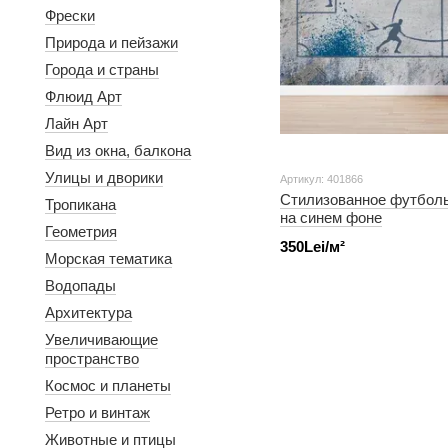
Фрески
Природа и пейзажи
Города и страны
Флюид Арт
Лайн Арт
Вид из окна, балкона
Улицы и дворики
Артикул: 401866
Стилизованное футболь
Тропикана
на синем фоне
Геометрия
350Lei/м²
Морская тематика
Водопады
Архитектура
Увеличивающие
пространство
Космос и планеты
Ретро и винтаж
Животные и птицы