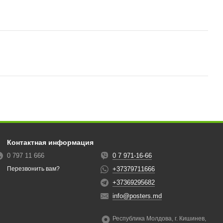
Контактная информация
0 797 11 666
0 7 971-16-66
+37379711666
Перезвонить вам?
+37369295682
info@posters.md
Республика Молдова, г. Кишинев,