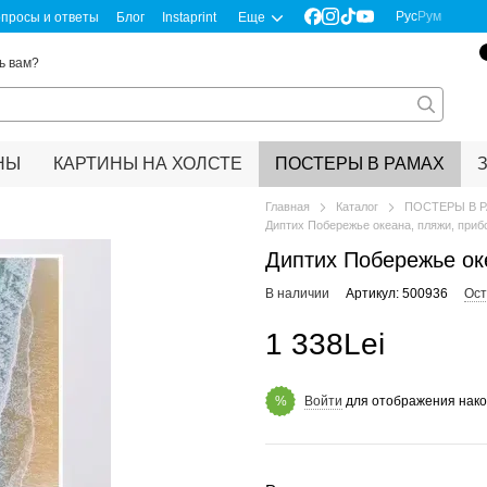
Рус
Рум
просы и ответы
Блог
Instaprint
Еще
ь вам?
НЫ
КАРТИНЫ НА ХОЛСТЕ
ПОСТЕРЫ В РАМАХ
Главная
Каталог
ПОСТЕРЫ В 
Диптих Побережье океана, пляжи, приб
Диптих Побережье оке
В наличии
Артикул: 500936
Ост
1 338Lei
Войти
для отображения нако
%