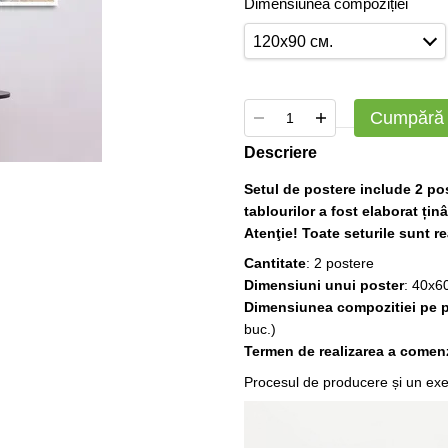
Dimensiunea compoziției
120х90 см.
Cumpără
Descriere
Setul de postere include 2 pos
tablourilor a fost elaborat ți
Atenţie! Toate seturile sunt rea
Cantitate
: 2 postere
Dimensiuni unui poster
: 40x6
Dimensiunea compozitiei pe p
buc.)
Termen de realizarea a comenz
Procesul de producere și un exem