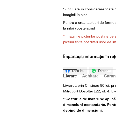
Sunt luate în considerare toate d
imaginii în sine.
Pentru a crea tablouri de forme ș
la
info@posters.md
* Imaginile picturilor postate pe
picturii finite pot diferi ușor de 
Împărtășiți informație în reț
Distribui
Distribui
Livrare
Achitare
Garan
Livrarea prin Chisinau 80 lei, pri
Mitropolit Dosoftei 122, of. 4. Li
* Costurile de livrare se aplic
dimensiuni nestandarte. Pentru
depind de dimensiuni.