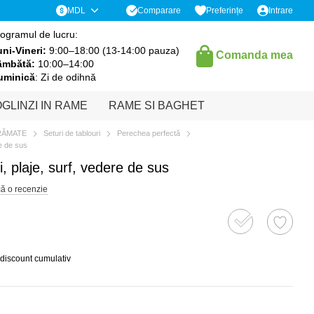
Comparare
MDL
Preferințe
Intrare
ogramul de lucru:
ni-Vineri:
9:00–18:00 (13-14:00 pauza)
Comanda mea
âmbătă:
10:00–14:00
uminică
: Zi de odihnă
GLINZI IN RAME
RAME SI BAGHET
RĂMATE
Seturi de tablouri
Perechea perfectă
re de sus
, plaje, surf, vedere de sus
că o recenzie
 discount cumulativ