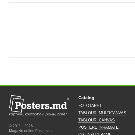
Catalog
FOTOTAPET
TABLOURI MULTICANVAS
TABLOURI CANVAS
© 2011—2026
POSTERE ÎNRĂMATE
Magazin online Posters.md
OGLINZI IN RAME