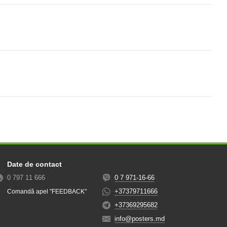
Date de contact
0 797 11 666
0 7 971-16-66
+37379711666
Comandă apel "FEEDBACK"
+37369295682
info@posters.md