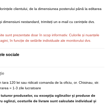
orințele clientului, de la dimensiunea posterului până la editarea
i dimensiuni nestandard, trimiteți un e-mail cu cerințele dvs.
 site sunt prezentate doar în scop informativ. Culorile și nuanțele
imagini, în funcție de setările individuale ale monitorului dvs.
ele sociale
ție
n tara 120 lei sau ridicati comanda de la oficiu, or. Chisinau, str.
vrarea = 1-3 zile lucratoare
ă tuturor produselor, cu excepția oglinzilor și produse de
 oglinzi, costurile de livrare sunt calculate individual și