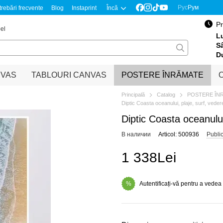
Рус
Рум
trebări frecvente
Blog
Instaprint
Încă
Pr
el
Lu
S
D
NVAS
TABLOURI CANVAS
POSTERE ÎNRĂMATE
O
Principală
Catalog
POSTERE ÎN
Diptic Coasta oceanului, plaje, surf, vede
Diptic Coasta oceanului
В наличии
Articol: 500936
Publi
1 338Lei
Autentificați-vă pentru a vedea
%