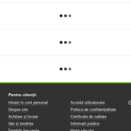
Pentru clienții
Intrare în cont personal
Acordul utilizatorului
Despre site
Politica de confidențialitate
Achitare și livrare
Certificate de calitate
Idei și tendințe
Informații juridice
Întrebări frecvente
Harta site-ului