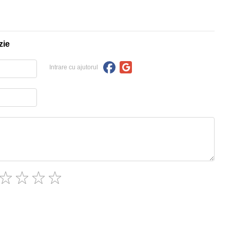
zie
Intrare cu ajutorul