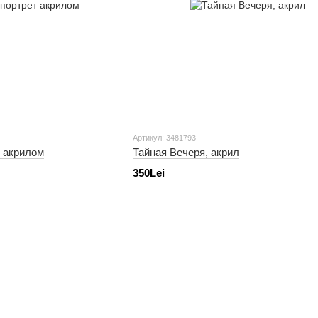
Артикул: 3481793
т акрилом
Тайная Вечеря, акрил
350Lei