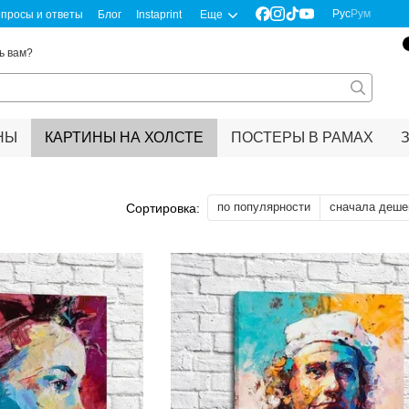
Рус
Рум
просы и ответы
Блог
Instaprint
Еще
ь вам?
НЫ
КАРТИНЫ НА ХОЛСТЕ
ПОСТЕРЫ В РАМАХ
по популярности
сначала деше
Сортировка: