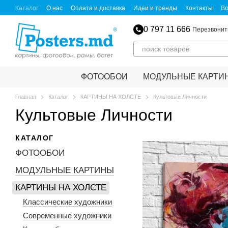
Перейти к основному контенту
Каталог
О нас
Оплата и доставка
Идеи и тренды
Контакты
Во
0 797 11 666
Перезвонит
ФОТООБОИ
МОДУЛЬНЫЕ КАРТИ
Главная
Каталог
КАРТИНЫ НА ХОЛСТЕ
Культовые Личности
Культовые Личности
КАТАЛОГ
ФОТООБОИ
МОДУЛЬНЫЕ КАРТИНЫ
КАРТИНЫ НА ХОЛСТЕ
Классические художники
Современные художники