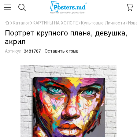
Каталог
КАРТИНЫ НА ХОЛСТЕ
Культовые Личности
Изв
Портрет крупного плана, девушка,
акрил
Артикул:
3481787
Оставить отзыв