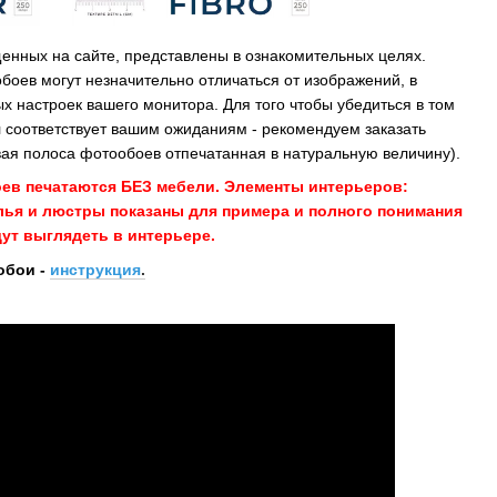
енных на сайте, представлены в ознакомительных целях.
обоев могут незначительно отличаться от изображений, в
х настроек вашего монитора. Для того чтобы убедиться в том
 соответствует вашим ожиданиям - рекомендуем заказать
ая полоса фотообоев отпечатанная в натуральную величину).
оев печатаются БЕЗ мебели. Элементы интерьеров:
улья и люстры показаны для примера и полного понимания
ут выглядеть в интерьере.
обои -
инструкция
.