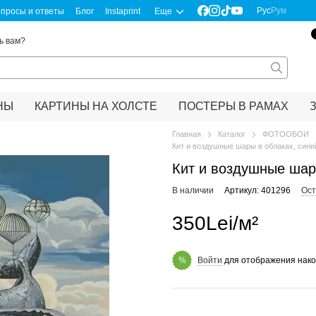
Рус
Рум
просы и ответы
Блог
Instaprint
Еще
ь вам?
НЫ
КАРТИНЫ НА ХОЛСТЕ
ПОСТЕРЫ В РАМАХ
Главная
Каталог
ФОТООБОИ
Кит и воздушные шары в облаках, сини
Кит и воздушные шар
В наличии
Артикул: 401296
Ост
350Lei/м²
Войти
для отображения нако
%