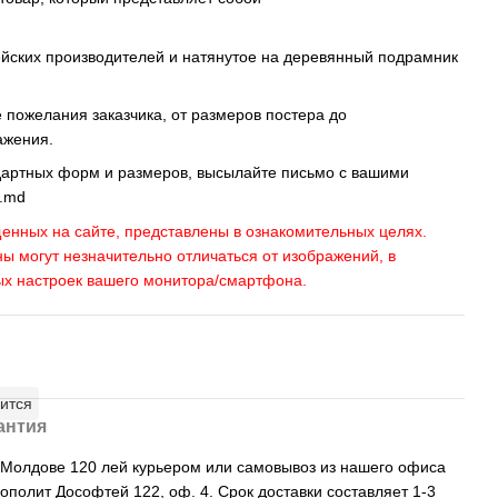
ейских производителей и натянутое на деревянный подрамник
пожелания заказчика, от размеров постера до
ажения.
дартных форм и размеров, высылайте письмо c вашими
s.md
енных на сайте, представлены в ознакомительных целях.
ны могут незначительно отличаться от изображений, в
ых настроек вашего монитора/смартфона.
ится
антия
, Молдове 120 лей курьером или самовывоз из нашего офиса
рополит Дософтей 122, оф. 4. Срок доставки составляет 1-3