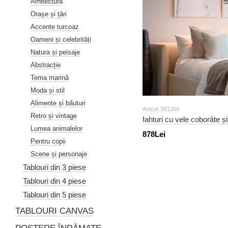
Arhitectură
Orașe și țări
Accente turcoaz
Oameni și celebrități
Natura și peisaje
Abstracție
Tema marină
Moda și stil
Alimente și băuturi
Articol: 501264
Retro și vintage
Iahturi cu vele coborâte și
Lumea animalelor
878Lei
Pentru copii
Scene și personaje
Tablouri din 3 piese
Tablouri din 4 piese
Tablouri din 5 piese
TABLOURI CANVAS