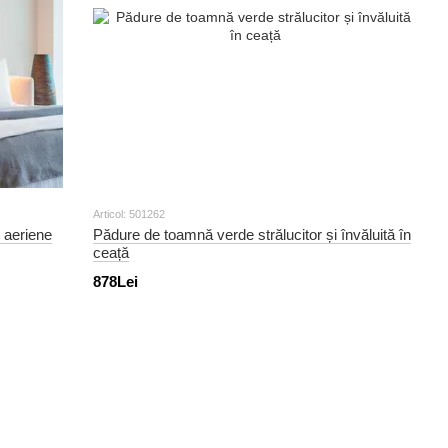
Articol: 501262
 aeriene
Pădure de toamnă verde strălucitor și învăluită în
ceață
878Lei