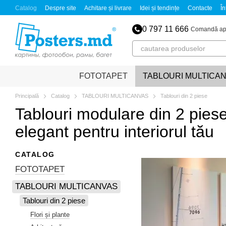
Mergi la conținutul principal
Catalog
Despre site
Achitare și livrare
Idei și tendințe
Contacte
În
Politica de confidențialitate
Certificate de calitate
Informații juridice
0 797 11 666
Comandă ap
FOTOTAPET
TABLOURI MULTICA
Principală
Catalog
TABLOURI MULTICANVAS
Tablouri din 2 piese
Tablouri modulare din 2 piese
elegant pentru interiorul tău
CATALOG
FOTOTAPET
TABLOURI MULTICANVAS
Tablouri din 2 piese
Flori și plante