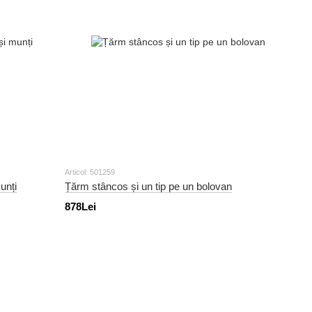
Articol: 501259
unți
Țărm stâncos și un tip pe un bolovan
878Lei