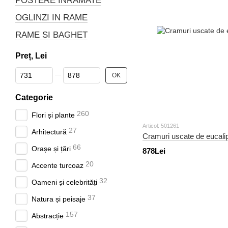
POSTERE ÎNRĂMATE
OGLINZI IN RAME
RAME SI BAGHET
Preț, Lei
De la Preț, Lei
Până la Preț, Lei
OK
Categorie
260
Flori și plante
Articol: 501261
27
Arhitectură
Cramuri uscate de eucalipt
66
Orașe și țări
878Lei
20
Accente turcoaz
32
Oameni și celebrități
37
Natura și peisaje
157
Abstracție