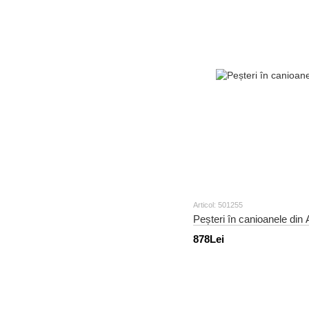
Articol: 501255
Peșteri în canioanele din
878Lei