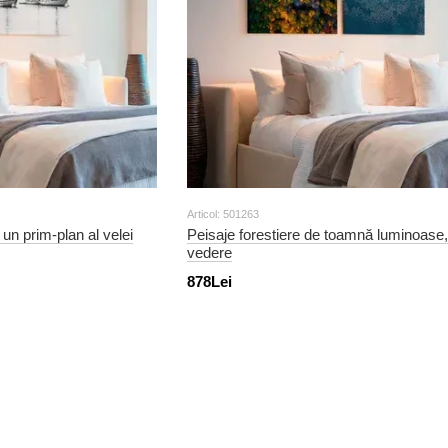
Articol: 501263
 un prim-plan al velei
Peisaje forestiere de toamnă luminoase,
vedere
878Lei