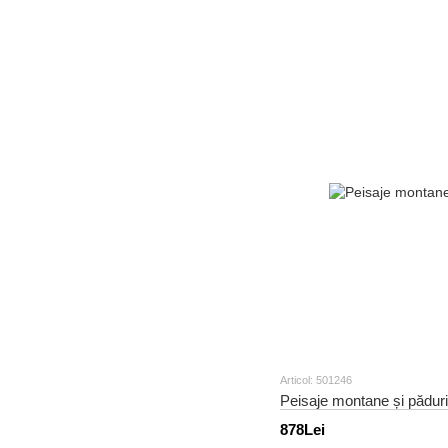
Articol: 501246
Peisaje montane și păduri
878Lei