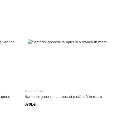
Articol: 501247
 aprins
Santorini grecesc la apus și o stâncă în mare
878Lei