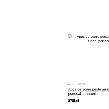
Articol: 501249
Apus de soare peste munți
portocaliu-maroniu
878Lei