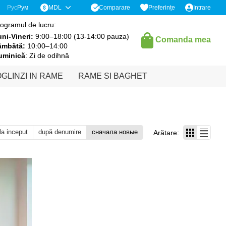
Comparare
Рус
Рум
MDL
Preferințe
Intrare
ogramul de lucru:
ni-Vineri:
9:00–18:00 (13-14:00 pauza)
Comanda mea
âmbătă:
10:00–14:00
uminică
: Zi de odihnă
GLINZI IN RAME
RAME SI BAGHET
 la inceput
după denumire
сначала новые
Arătare: