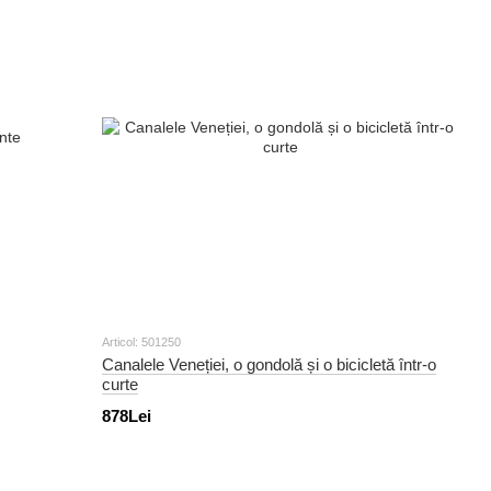
Articol: 501250
Canalele Veneției, o gondolă și o bicicletă într-o
curte
878Lei