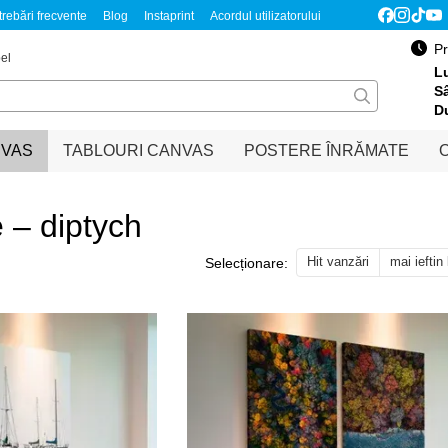
trebări frecvente
Blog
Instaprint
Acordul utilizatorului
Обмен и возврат
Pentru parteneri
Pr
el
Lu
S
D
NVAS
TABLOURI CANVAS
POSTERE ÎNRĂMATE
O
 – diptych
Hit vanzări
mai ieftin
Selecționare: