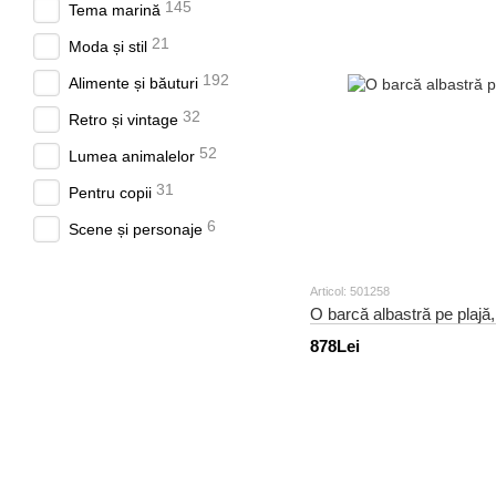
145
Tema marină
21
Moda și stil
192
Alimente și băuturi
32
Retro și vintage
52
Lumea animalelor
31
Pentru copii
6
Scene și personaje
Articol: 501258
O barcă albastră pe plajă
878Lei