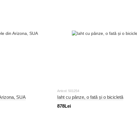
Articol: 501254
 Arizona, SUA
Iaht cu pânze, o fată și o bicicletă
878Lei