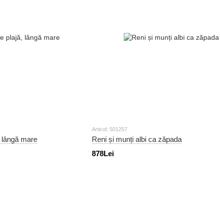
Articol: 501257
, lângă mare
Reni și munți albi ca zăpada
878Lei