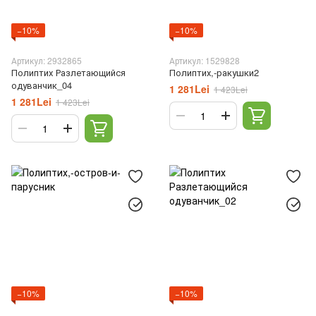
−10%
−10%
Артикул: 2932865
Артикул: 1529828
Полиптих Разлетающийся
Полиптих,-ракушки2
одуванчик_04
1 281Lei
1 423Lei
1 281Lei
1 423Lei
−10%
−10%