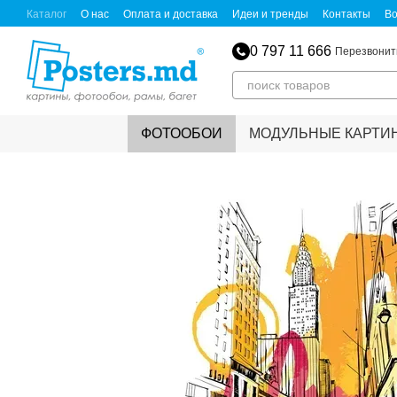
Перейти к основному контенту
Каталог
О нас
Оплата и доставка
Идеи и тренды
Контакты
Во
0 797 11 666
Перезвонит
ФОТООБОИ
МОДУЛЬНЫЕ КАРТИ