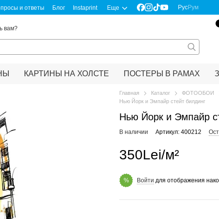
Рус
Рум
просы и ответы
Блог
Instaprint
Еще
ь вам?
НЫ
КАРТИНЫ НА ХОЛСТЕ
ПОСТЕРЫ В РАМАХ
Главная
Каталог
ФОТООБОИ
Нью Йорк и Эмпайр стейт билдинг
Нью Йорк и Эмпайр с
В наличии
Артикул: 400212
Ост
350Lei/м²
Войти
для отображения нако
%