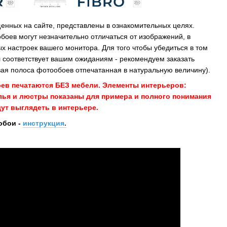
енных на сайте, представлены в ознакомительных целях.
обоев могут незначительно отличаться от изображений, в
х настроек вашего монитора. Для того чтобы убедиться в том
 соответствует вашим ожиданиям - рекомендуем заказать
ая полоса фотообоев отпечатанная в натуральную величину).
оев печатаются БЕЗ мебели. Элементы интерьеров:
улья и люстры показаны для примера и полного понимания
ут выглядеть в интерьере.
обои -
инструкция
.