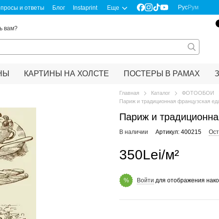
Рус
Рум
просы и ответы
Блог
Instaprint
Еще
ь вам?
НЫ
КАРТИНЫ НА ХОЛСТЕ
ПОСТЕРЫ В РАМАХ
Главная
Каталог
ФОТООБОИ
Париж и традиционная французская ед
Париж и традиционна
В наличии
Артикул: 400215
Ост
350Lei/м²
Войти
для отображения нако
%