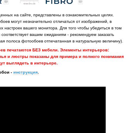
енных на сайте, представлены в ознакомительных целях.
обоев могут незначительно отличаться от изображений, в
х настроек вашего монитора. Для того чтобы убедиться в том
 соответствует вашим ожиданиям - рекомендуем заказать
ая полоса фотообоев отпечатанная в натуральную величину).
оев печатаются БЕЗ мебели. Элементы интерьеров:
улья и люстры показаны для примера и полного понимания
ут выглядеть в интерьере.
обои -
инструкция
.