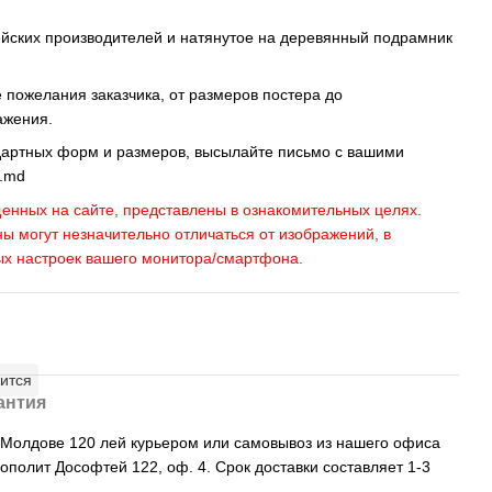
ейских производителей и натянутое на деревянный подрамник
пожелания заказчика, от размеров постера до
ажения.
дартных форм и размеров, высылайте письмо c вашими
s.md
енных на сайте, представлены в ознакомительных целях.
ны могут незначительно отличаться от изображений, в
ых настроек вашего монитора/смартфона.
ится
антия
, Молдове 120 лей курьером или самовывоз из нашего офиса
рополит Дософтей 122, оф. 4. Срок доставки составляет 1-3