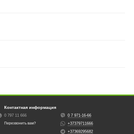
Контактная информация
0 797 11 666
0 7 971-16-66
+37379711666
Перезвонить вам?
+37369295682