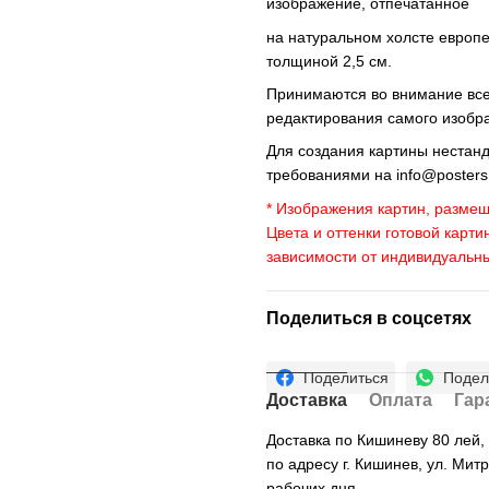
изображение, отпечатанное
на натуральном холсте европ
толщиной 2,5 см.
Принимаются во внимание все 
редактирования самого изобр
Для создания картины нестан
требованиями на
info@poster
* Изображения картин, размещ
Цвета и оттенки готовой карти
зависимости от индивидуальн
Поделиться в соцсетях
Поделиться
Подел
Доставка
Оплата
Гар
Доставка по Кишиневу 80 лей
по адресу г. Кишинев, ул. Мит
рабочих дня