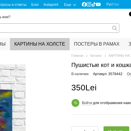
Рус
Рум
просы и ответы
Блог
Instaprint
Еще
ь вам?
НЫ
КАРТИНЫ НА ХОЛСТЕ
ПОСТЕРЫ В РАМАХ
Главная
Каталог
КАРТИНЫ НА
Пушистые кот и кошк
В наличии
Артикул: 3578442
Ос
350Lei
Войти
для отображения нако
%