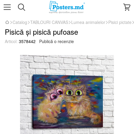
Catalog
TABLOURI CANVAS
Lumea animalelor
Pisici pictate
Pisică și pisică pufoase
Articol:
3578442
Publică o recenzie