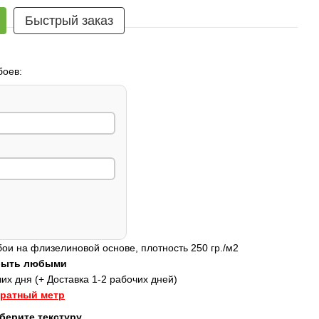
Быстрый заказ
боев:
и на флизелиновой основе, плотность 250 гр./м2
 быть любыми
их дня (+ Доставка 1-2 рабочих дней)
дратный метр
берите текстуру