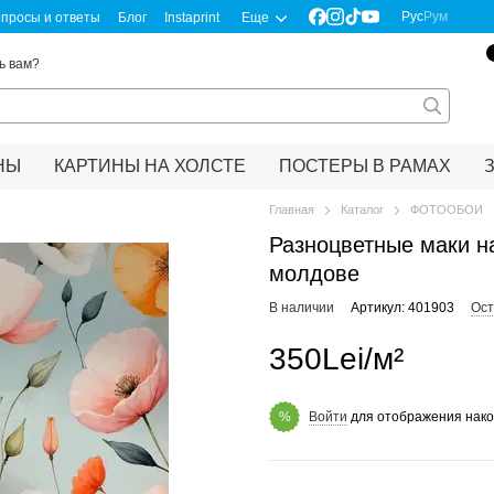
Рус
Рум
просы и ответы
Блог
Instaprint
Еще
ь вам?
НЫ
КАРТИНЫ НА ХОЛСТЕ
ПОСТЕРЫ В РАМАХ
Главная
Каталог
ФОТООБОИ
Разноцветные маки н
молдове
В наличии
Артикул: 401903
Ост
350Lei/м²
Войти
для отображения нако
%