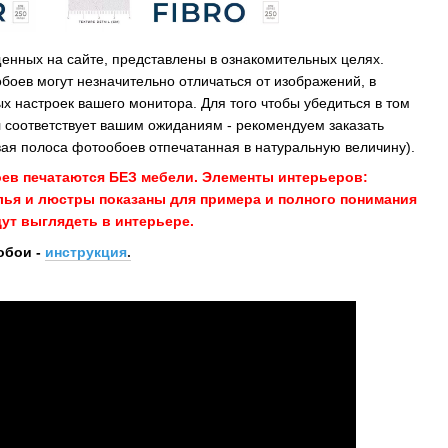
енных на сайте, представлены в ознакомительных целях.
обоев могут незначительно отличаться от изображений, в
х настроек вашего монитора. Для того чтобы убедиться в том
 соответствует вашим ожиданиям - рекомендуем заказать
ая полоса фотообоев отпечатанная в натуральную величину).
оев печатаются БЕЗ мебели. Элементы интерьеров:
улья и люстры показаны для примера и полного понимания
ут выглядеть в интерьере.
обои -
инструкция
.