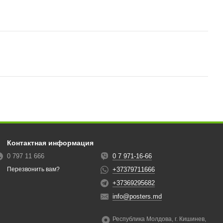
Контактная информация
0 797 11 666
0 7 971-16-66
+37379711666
Перезвонить вам?
+37369295682
info@posters.md
Республика Молдова, г. Кишинев,