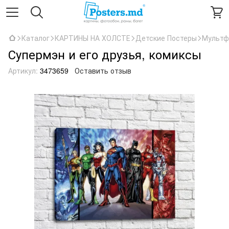
Каталог
КАРТИНЫ НА ХОЛСТЕ
Детские Постеры
Мультф
Супермэн и его друзья, комиксы
Артикул:
3473659
Оставить отзыв