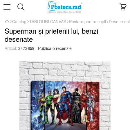
Catalog
TABLOURI CANVAS
Postere pentru copii
Desene an
Superman și prietenii lui, benzi
desenate
Articol:
3473659
Publică o recenzie