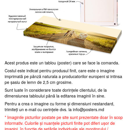
Acest produs este un tablou (poster) care se face la comanda.
Costul este indicat pentru produsul finit, care este o imagine
imprimată pe pânză naturala a producatorilor europeni si intinsa
pe șasiu de lemn de 2,5 cm grosime.
Sunt luate în considerare toate dorințele clientului, de la
dimensiunea tabloului până la editarea imaginii în sine.
Pentru a crea o imagine cu forme și dimensiuni nestandard,
trimiteți un e-mail cu cerințele dvs. la
info@posters.md
* Imaginile picturilor postate pe site sunt prezentate doar în scop
informativ. Culorile și nuanțele picturii finite pot diferi ușor de
imagini, în funcție de setările individuale ale monitorului /