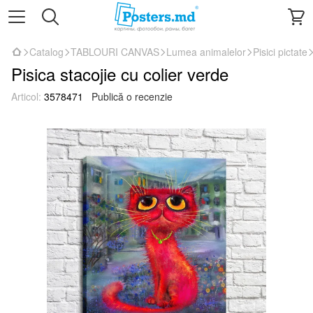
Catalog
TABLOURI CANVAS
Lumea animalelor
Pisici pictate
Pisica stacojie cu colier verde
Articol:
3578471
Publică o recenzie