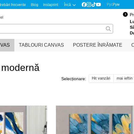
Рус
Рум
trebări frecvente
Blog
Instaprint
Încă
Pr
el
Lu
S
D
NVAS
TABLOURI CANVAS
POSTERE ÎNRĂMATE
O
e modernă
Hit vanzări
mai ieftin
Selecționare: