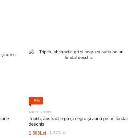
−5%
Articol: 501289
aurie
Triptih, abstracție gri și negru și auriu pe un fundal
deschis
1 303Lei
1 372Lei