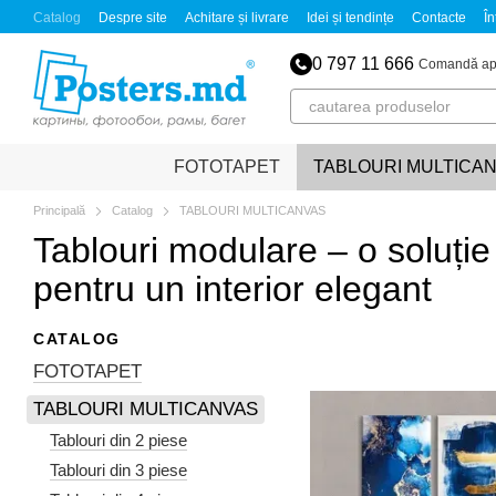
Mergi la conținutul principal
Catalog
Despre site
Achitare și livrare
Idei și tendințe
Contacte
În
0 797 11 666
Comandă ap
FOTOTAPET
TABLOURI MULTICA
Principală
Catalog
TABLOURI MULTICANVAS
Tablouri modulare – o soluți
pentru un interior elegant
CATALOG
FOTOTAPET
TABLOURI MULTICANVAS
Tablouri din 2 piese
Tablouri din 3 piese