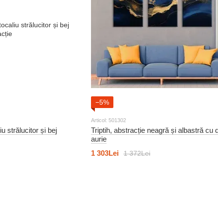
−5%
Articol: 501302
u strălucitor și bej
Triptih, abstracție neagră și albastră cu
aurie
1 303Lei
1 372Lei