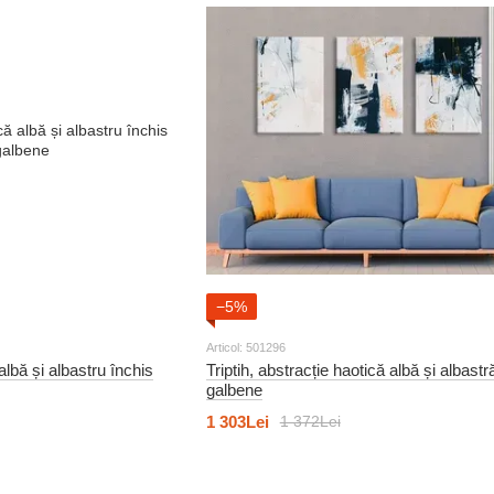
−5%
Articol: 501296
 albă și albastru închis
Triptih, abstracție haotică albă și albastr
galbene
1 303Lei
1 372Lei