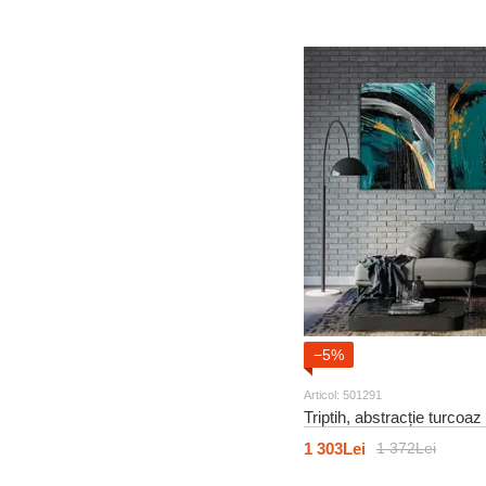
−5%
Articol: 501291
Triptih, abstracție turcoa
1 303Lei
1 372Lei