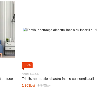
−5%
Articol: 501295
ă cu tușe
Triptih, abstracție albastru închis cu inserții aurii
1 303Lei
1 372Lei