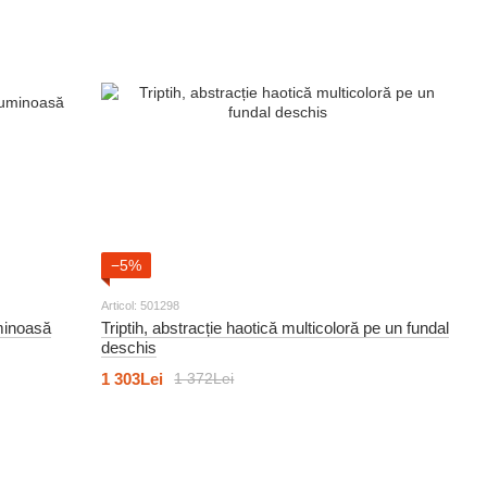
−5%
Articol: 501298
uminoasă
Triptih, abstracție haotică multicoloră pe un fundal
deschis
1 303Lei
1 372Lei