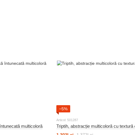
−5%
Articol: 501287
 întunecată multicoloră
Triptih, abstracție multicoloră cu textură
1 303Lei
1 372Lei