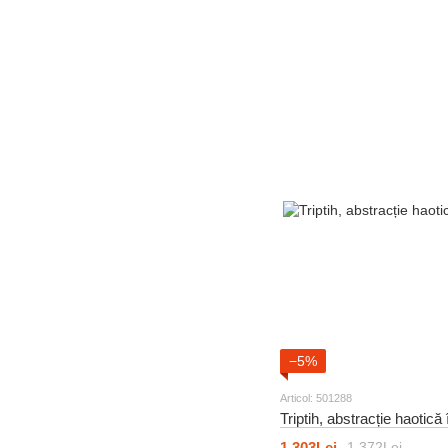
−5%
Articol: 501288
Triptih, abstracție haotică
1 303Lei
1 372Lei