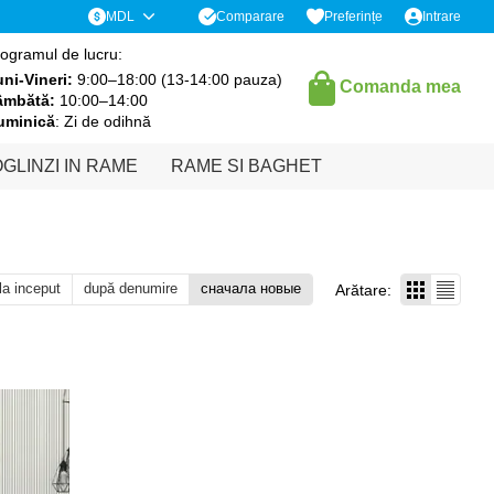
Comparare
MDL
Preferințe
Intrare
ogramul de lucru:
ni-Vineri:
9:00–18:00 (13-14:00 pauza)
Comanda mea
âmbătă:
10:00–14:00
uminică
: Zi de odihnă
GLINZI IN RAME
RAME SI BAGHET
 la inceput
după denumire
сначала новые
Arătare: