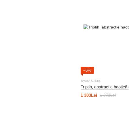
32
Oameni și celebrități
96
Flori pictate
13
Scene și personaje
43
Tema marină
37
Natura și peisaje
73
Alimente și băuturi
62
Alimente și băuturi
34
Turnuri si zgarie-nori
−5%
157
Abstracție
Articol: 501300
Triptih, abstracție haotică
28
Natura și peisaje
1 303Lei
1 372Lei
41
Lumea animalelor
27
Lumea animalelor
145
Tema marină
78
Provence