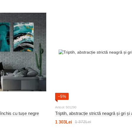
−5%
Articol: 501290
z închis cu tușe negre
Triptih, abstracție strictă neagră și gri și 
1 303Lei
1 372Lei