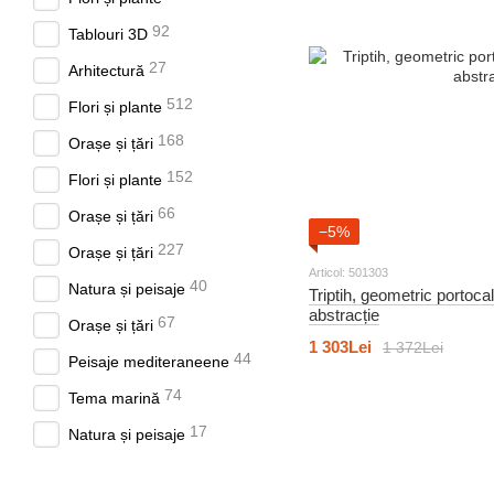
92
Tablouri 3D
27
Arhitectură
512
Flori și plante
168
Orașe și țări
152
Flori și plante
66
Orașe și țări
−5%
227
Orașe și țări
Articol: 501303
40
Natura și peisaje
Triptih, geometric portocali
abstracție
67
Orașe și țări
1 303Lei
1 372Lei
44
Peisaje mediteraneene
74
Tema marină
17
Natura și peisaje
20
Accente turcoaz