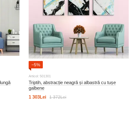
−5%
Articol: 501301
 dungă
Triptih, abstracție neagră și albastră cu tușe
galbene
1 303Lei
1 372Lei