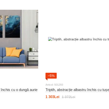
−5%
Articol: 501293
u închis cu o dungă aurie
Triptih, abstracție albastru închis cu tușe
1 303Lei
1 372Lei