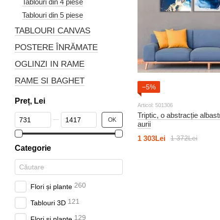
Tablouri din 4 piese
Tablouri din 5 piese
TABLOURI CANVAS
POSTERE ÎNRĂMATE
OGLINZI IN RAME
RAME SI BAGHET
−5%
Preț, Lei
Articol: 501306
Triptic, o abstracție albas
De la Preț, Lei
Până la Preț, Lei
OK
aurii
1 303Lei
1 372Lei
Categorie
260
Flori și plante
121
Tablouri 3D
129
Flori și plante