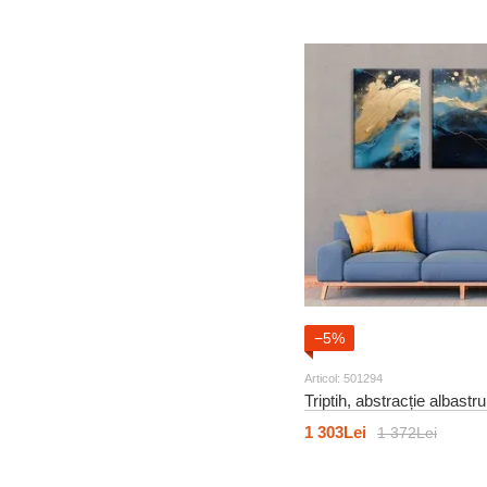
52
Lumea animalelor
193
Alimente și băuturi
31
Pentru copii
61
Lumea animalelor
6
Scene și personaje
152
Abstracție
65
Pentru copii
60
Pictura modernă
−5%
Articol: 501294
Triptih, abstracție albastr
1 303Lei
1 372Lei