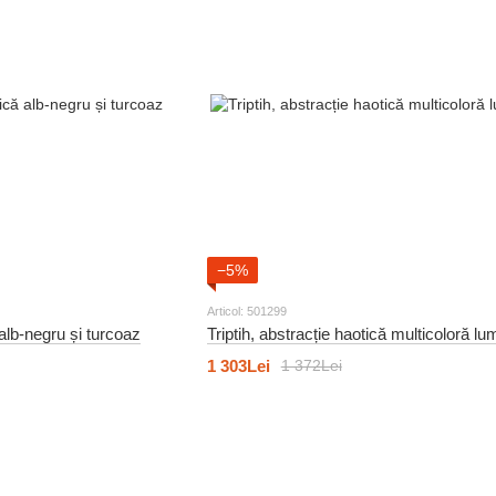
−5%
Articol: 501299
 alb-negru și turcoaz
Triptih, abstracție haotică multicoloră l
1 303Lei
1 372Lei