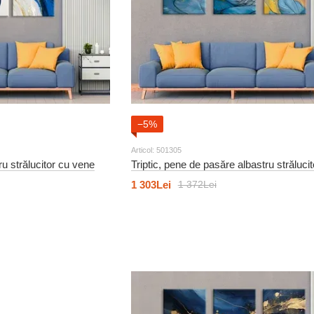
−5%
Articol: 501305
tru strălucitor cu vene
Triptic, pene de pasăre albastru strălucit
1 303Lei
1 372Lei