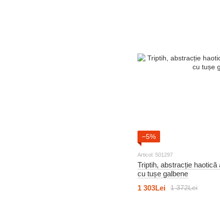
9
Alb-negru și retro
44
Abstracție
21
Moda și stil
192
Tema marină
107
Abstracție
3
Alb-negru și retro
192
Alimente și băuturi
6
Alb-negru și retro
−5%
105
Pentru copii
Articol: 501297
32
Pentru copii
Triptih, abstracție haotică
cu tușe galbene
32
Retro și vintage
1 303Lei
1 372Lei
18
Scene și personaje
8
Scene și personaje