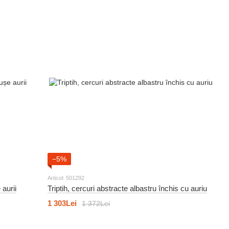
−5%
Articol: 501292
 aurii
Triptih, cercuri abstracte albastru închis cu auriu
1 303Lei
1 372Lei