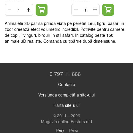
Animalele 3D par să prindă viață pe perete! Leu, tigru, păsări în
zbor creează efect volumetric incredibil. Potrivite pentru camere
de copii, livinguri, birouri în stil safari. În catalog peste 150
animale 3D realiste. Comandă cu tipărire după dimensiune.
0 797 11 666
Contacte
Versiunea completă a site-ului
Harta site-ului
© 2011—2026
Magazin online Posters.md
Рус
Рум