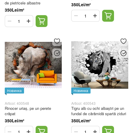
de pietricele albastre
350Lei/m²
350Lei/m²
Новинка
Новинка
Articol: 400548
Articol: 400543
Rinocer uriaș, pe un perete
Tigru alb cu ochi albaștri pe un
crăpat
fundal de cărămidă spartă ziduri
350Lei/m²
350Lei/m²