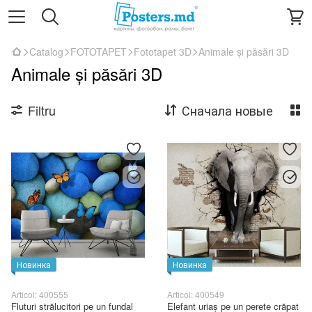
Catalog
FOTOTAPET
Fototapet 3D
Animale și păsări 3D
Animale și păsări 3D
Filtru
Сначала новые
Новинка
Новинка
Articol: 400555
Articol: 400549
Fluturi strălucitori pe un fundal
Elefant uriaș pe un perete crăpat