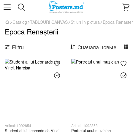
Catalog
TABLOURI CANVAS
Stiluri în pictură
Epoca Renașteri
Epoca Renașterii
Filtru
Сначала новые
Articol: 1092854
Articol: 1092853
Student al lui Leonardo da Vinci.
Portretul unui muzician