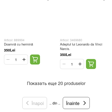
Articol: 889994
Articol: 3469680
Doamnă cu hermină
Adeptul lui Leonardo da Vinci
Narcis.
350Lei
350Lei
Показать еще 20 produselor
Înapoi
Înainte
.. din ..