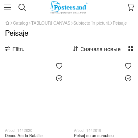
Catalog
TABLOURI CANVAS
Subiecte în pictură
Peisaje
Peisaje
Filtru
Сначала новые
Articol: 1442820
Articol: 1442819
Decor. Arc-la-Bataille
Peisaj cu un curcubeu