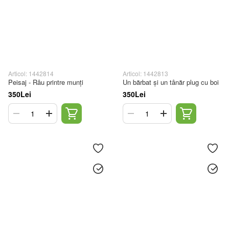
Articol: 1442814
Articol: 1442813
Peisaj - Râu printre munți
Un bărbat și un tânăr plug cu boi
350Lei
350Lei