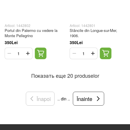
Articol: 1442802
Articol: 1442801
Portul din Palermo cu vedere la
Stâncile din Longue-sur-Mer,
Monte Pellegrino
1906.
350Lei
350Lei
Показать еще 20 produselor
Înapoi
Înainte
.. din ..