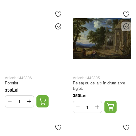
Articol: 1442806
Articol: 1442805
Porcilor
Peisaj cu ceilalți în drum spre
Egipt.
350Lei
350Lei