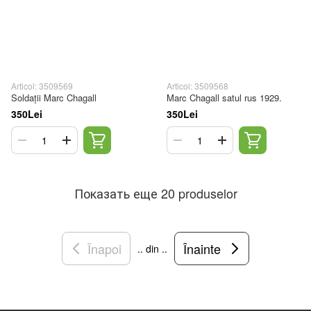
Articol: 3509569
Articol: 3509568
Soldații Marc Chagall
Marc Chagall satul rus 1929.
350Lei
350Lei
Показать еще 20 produselor
Înapoi
Înainte
.. din ..