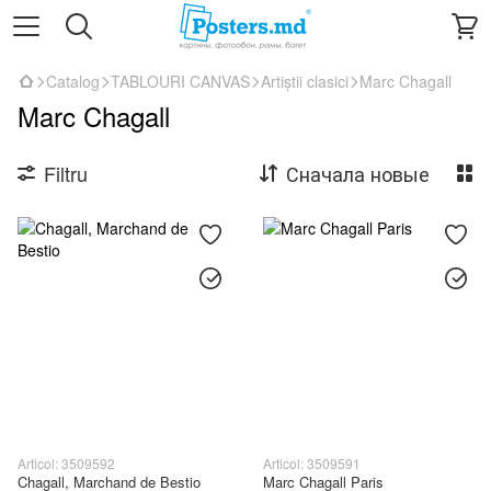
Catalog
TABLOURI CANVAS
Artiștii clasici
Marc Chagall
Marc Chagall
Filtru
Сначала новые
Articol: 3509592
Articol: 3509591
Chagall, Marchand de Bestio
Marc Chagall Paris