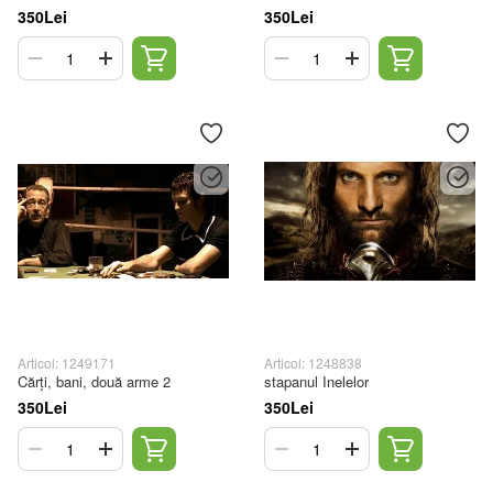
350Lei
350Lei
Articol: 1249171
Articol: 1248838
Cărți, bani, două arme 2
stapanul Inelelor
350Lei
350Lei