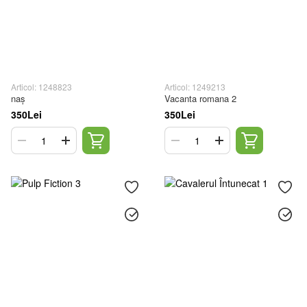
Articol: 1248823
Articol: 1249213
naș
Vacanta romana 2
350Lei
350Lei