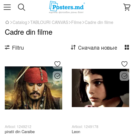
Catalog
TABLOURI CANVAS
Filme
Cadre din filme
Cadre din filme
Filtru
Сначала новые
Articol: 1249212
Articol: 1249178
piratii din Caraibe
Leon