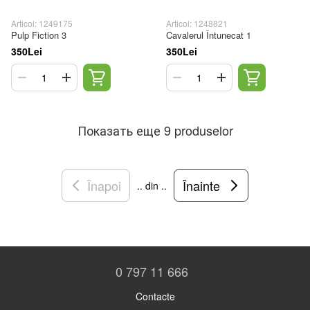
Articol: 1249175
Articol: 1248821
Pulp Fiction 3
Cavalerul Întunecat 1
350Lei
350Lei
Показать еще 9 produselor
Înapoi
Înainte
.. din ..
0 797 11 666
Contacte