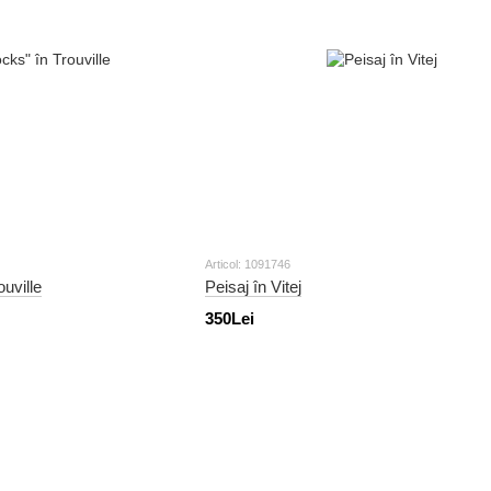
Articol: 1091746
uville
Peisaj în Vitej
350Lei