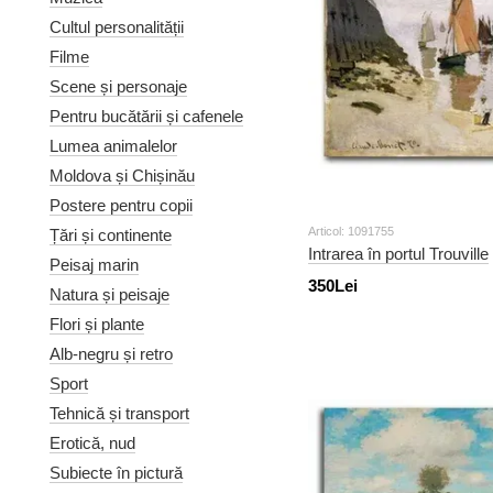
Cultul personalității
Filme
Scene și personaje
Pentru bucătării și cafenele
Lumea animalelor
Moldova și Chișinău
Postere pentru copii
Articol: 1091755
Țări și continente
Intrarea în portul Trouville
Peisaj marin
350Lei
Natura și peisaje
Flori și plante
Alb-negru și retro
Sport
Tehnică și transport
Erotică, nud
Subiecte în pictură