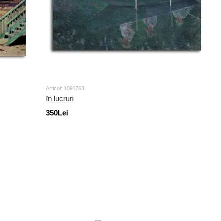
Articol: 1091763
în lucruri
350Lei