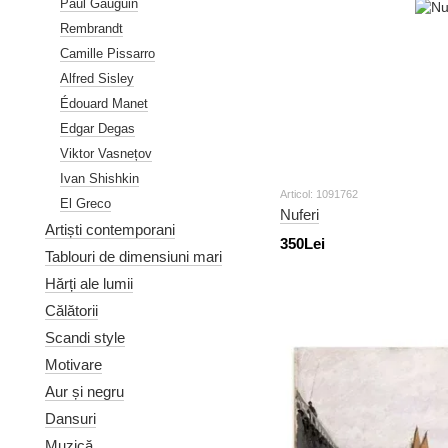
Paul Gauguin
Rembrandt
Camille Pissarro
Alfred Sisley
Édouard Manet
Edgar Degas
Viktor Vasnețov
Ivan Shishkin
Articol: 1091762
El Greco
Nuferi
Artiști contemporani
350Lei
Tablouri de dimensiuni mari
Hărți ale lumii
Călătorii
Scandi style
Motivare
Aur și negru
Dansuri
Muzică