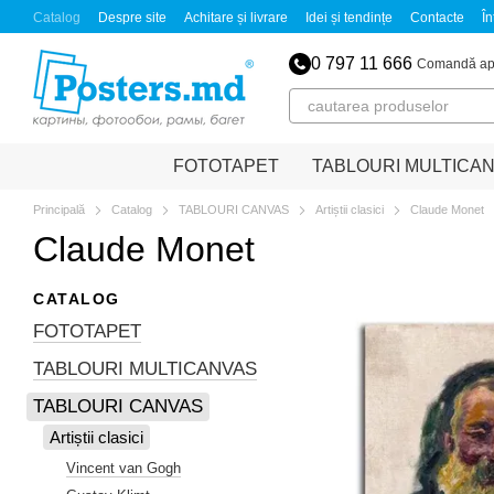
Mergi la conținutul principal
Catalog
Despre site
Achitare și livrare
Idei și tendințe
Contacte
În
0 797 11 666
Comandă ap
FOTOTAPET
TABLOURI MULTICA
Principală
Catalog
TABLOURI CANVAS
Artiștii clasici
Claude Monet
Claude Monet
CATALOG
FOTOTAPET
TABLOURI MULTICANVAS
TABLOURI CANVAS
Artiștii clasici
Vincent van Gogh