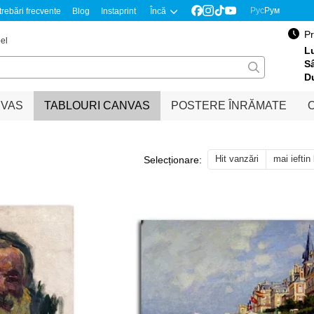
Рус
Рум
trebări frecvente
Blog
Instaprint
Încă
Pr
el
Lu
S
D
NVAS
TABLOURI CANVAS
POSTERE ÎNRĂMATE
O
Hit vanzări
mai ieftin
Selecționare: