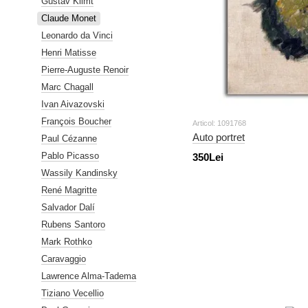
Gustav Klimt
Claude Monet
Leonardo da Vinci
Henri Matisse
Pierre-Auguste Renoir
Marc Chagall
Ivan Aivazovski
François Boucher
Articol: 1091768
Auto portret
Paul Cézanne
Pablo Picasso
350Lei
Wassily Kandinsky
René Magritte
Salvador Dalí
Rubens Santoro
Mark Rothko
Caravaggio
Lawrence Alma-Tadema
Tiziano Vecellio