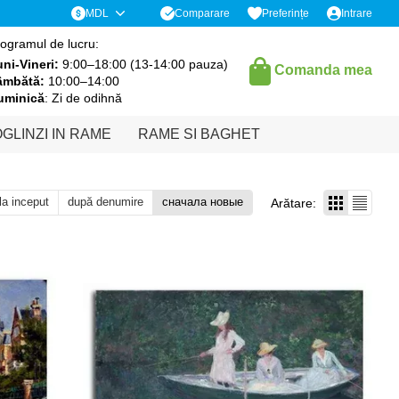
Comparare
MDL
Preferințe
Intrare
ogramul de lucru:
ni-Vineri:
9:00–18:00 (13-14:00 pauza)
Comanda mea
âmbătă:
10:00–14:00
uminică
: Zi de odihnă
GLINZI IN RAME
RAME SI BAGHET
 la inceput
după denumire
сначала новые
Arătare: