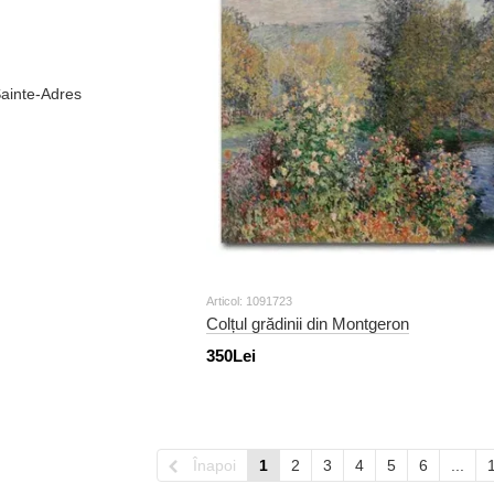
Articol: 1091723
Colțul grădinii din Montgeron
350Lei
Înapoi
1
2
3
4
5
6
...