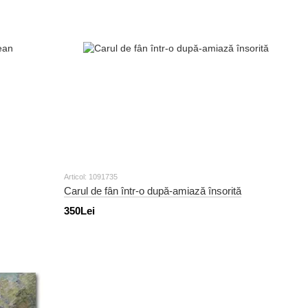
Articol: 1091735
Carul de fân într-o după-amiază însorită
350Lei