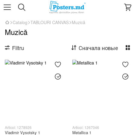
Catalog
TABLOURI CANVAS
Muzică
Muzică
Filtru
Сначала новые
Articol: 1278926
Articol: 1267046
Vladimir Vysotsky 1
Metallica 1