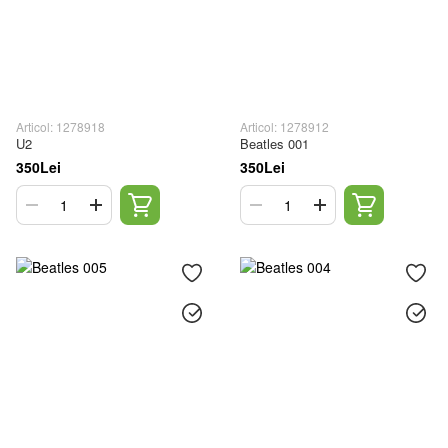
Articol: 1278918
Articol: 1278912
U2
Beatles 001
350Lei
350Lei