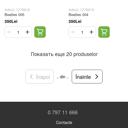
Articol: 1278916
Articol: 1278915
Beatles 005
Beatles 004
350Lei
350Lei
Показать еще 20 produselor
Înapoi
Înainte
.. din ..
0 797 11 666
Contacte