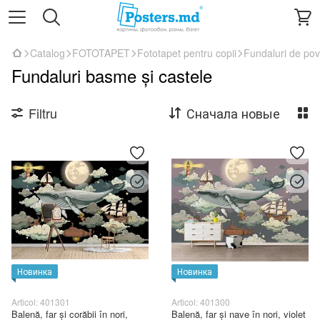
Catalog
FOTOTAPET
Fototapet pentru copii
Fundaluri de pov
Fundaluri basme și castele
Filtru
Сначала новые
Новинка
Новинка
Articol: 401301
Articol: 401300
Balenă, far și corăbii în nori,
Balenă, far și nave în nori, violet