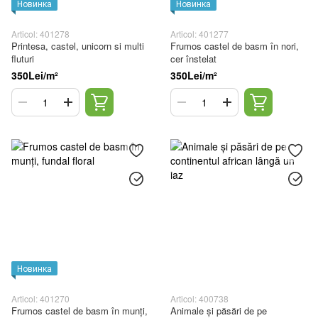
Новинка
Новинка
Articol: 401278
Articol: 401277
Printesa, castel, unicorn si multi
Frumos castel de basm în nori,
fluturi
cer înstelat
350Lei/m²
350Lei/m²
Новинка
Articol: 401270
Articol: 400738
Frumos castel de basm în munți,
Animale și păsări de pe