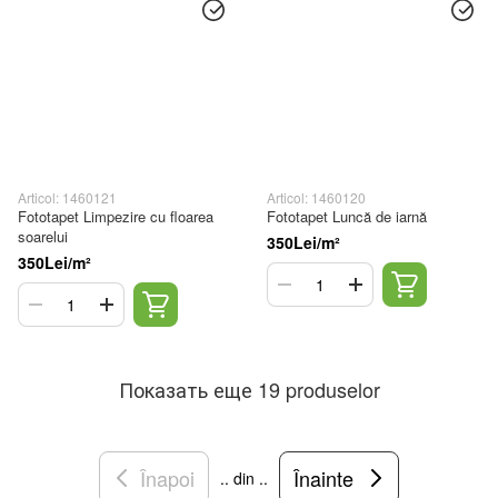
Articol: 1460121
Articol: 1460120
Fototapet Limpezire cu floarea
Fototapet Luncă de iarnă
soarelui
350Lei/m²
350Lei/m²
Показать еще 19 produselor
Înapoi
Înainte
.. din ..