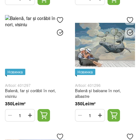
Новинка
Новинка
Articol: 401297
Articol: 401296
Balenă, far și corăbii în nori,
Balenă și baloane în nori,
visiniu
albastre
350Lei/m²
350Lei/m²