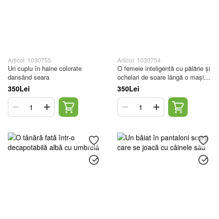
Articol: 1030755
Articol: 1030754
Un cuplu în haine colorate
O femeie inteligentă cu pălărie și
dansând seara
ochelari de soare lângă o mașină
roșie
350Lei
350Lei