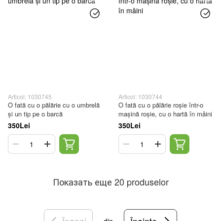
Articol: 1030745
Articol: 1030744
O fată cu o pălărie cu o umbrelă
O fată cu o pălărie roșie într-o
și un tip pe o barcă
mașină roșie, cu o hartă în mâini
350Lei
350Lei
Показать еще 20 produselor
Înapoi
Înainte