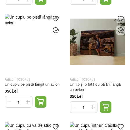
Articol: 1030759
Articol: 1030758
Un cuplu pe pistă lângă un avion
Un tip și o fată cu pălării lângă
un avion
350Lei
350Lei