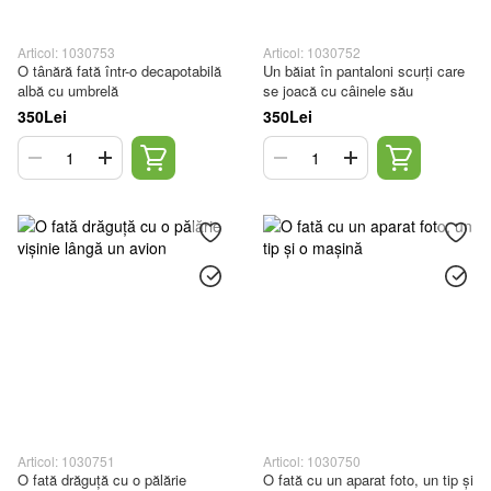
Articol: 1030753
Articol: 1030752
O tânără fată într-o decapotabilă
Un băiat în pantaloni scurți care
albă cu umbrelă
se joacă cu câinele său
350Lei
350Lei
Articol: 1030751
Articol: 1030750
O fată drăguță cu o pălărie
O fată cu un aparat foto, un tip și