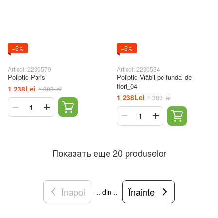
−5%
−5%
Articol: 2230579
Articol: 2230534
Poliptic Paris
Poliptic Vrăbii pe fundal de
flori_04
1 238Lei
1 303Lei
1 238Lei
1 303Lei
Показать еще 20 produselor
Înapoi
Înainte
.. din ..