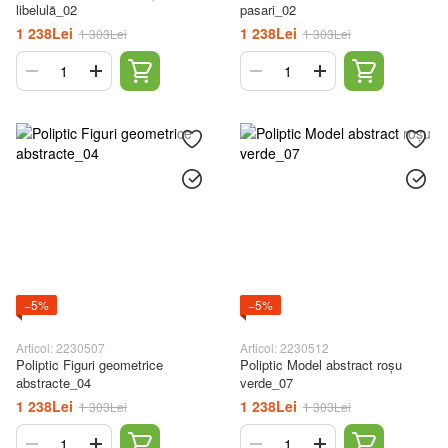
libelulă_02
pasari_02
1 238Lei
1 238Lei
1 303Lei
1 303Lei
−5%
−5%
Articol: 2230507
Articol: 2230512
Poliptic Figuri geometrice
Poliptic Model abstract roșu
abstracte_04
verde_07
1 238Lei
1 238Lei
1 303Lei
1 303Lei