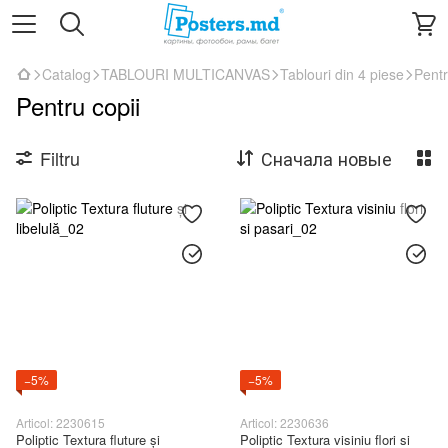
Catalog
TABLOURI MULTICANVAS
Tablouri din 4 piese
Pentr
Pentru copii
Filtru
Сначала новые
−5%
−5%
Articol: 2230615
Articol: 2230636
Poliptic Textura fluture și
Poliptic Textura visiniu flori si