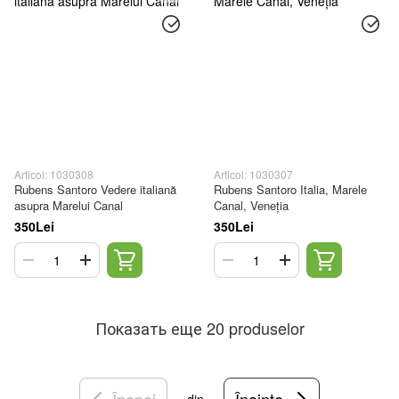
Articol: 1030308
Articol: 1030307
Rubens Santoro Vedere italiană
Rubens Santoro Italia, Marele
asupra Marelui Canal
Canal, Veneția
350Lei
350Lei
Показать еще 20 produselor
Înapoi
Înainte