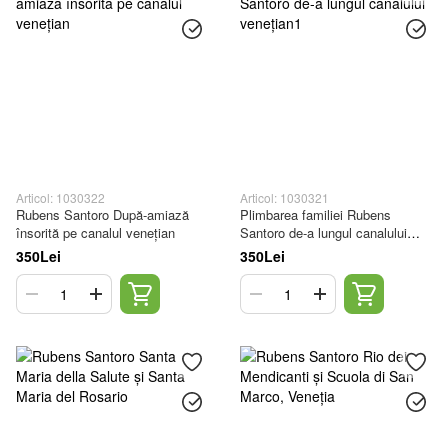
Articol: 1030322
Articol: 1030321
Rubens Santoro După-amiază
Plimbarea familiei Rubens
însorită pe canalul venețian
Santoro de-a lungul canalului
venețian1
350Lei
350Lei