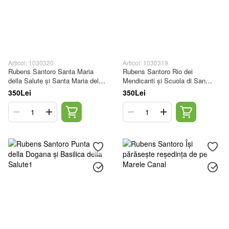
Articol: 1030320
Articol: 1030319
Rubens Santoro Santa Maria
Rubens Santoro Rio dei
della Salute și Santa Maria del
Mendicanti și Scuola di San
Rosario
Marco, Veneția
350Lei
350Lei