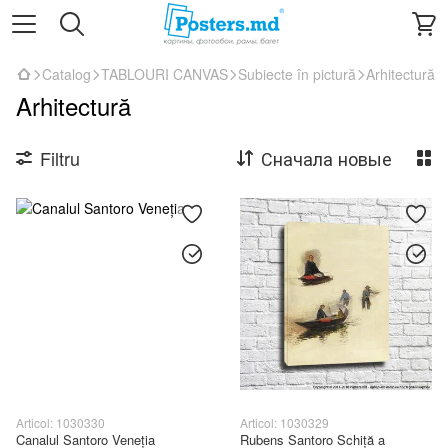
Catalog
TABLOURI CANVAS
Subiecte în pictură
Arhitectură
Arhitectură
Filtru
Сначала новые
Articol: 1030330
Articol: 1030329
Canalul Santoro Veneția
Rubens Santoro Schiță a