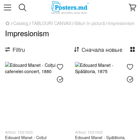
Catalog
TABLOURI CANVAS
Stiluri în pictură
Impresionism
Impresionism
Filtru
Сначала новые
Articol: 1031003
Articol: 1031002
Edouard Manet - Colțul
Edouard Manet - Spălătoria,