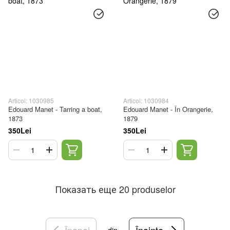
Articol: 1030985
Articol: 1030984
Edouard Manet - Tarring a boat,
Edouard Manet - În Orangerie,
1873
1879
350Lei
350Lei
Показать еще 20 produselor
Înapoi
Înainte