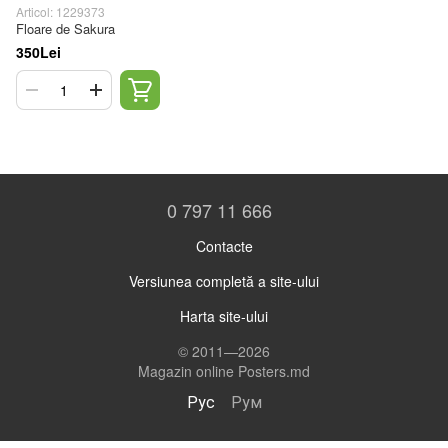
Articol: 1229373
Floare de Sakura
350Lei
0 797 11 666
Contacte
Versiunea completă a site-ului
Harta site-ului
© 2011—2026
Magazin online Posters.md
Рус
Рум