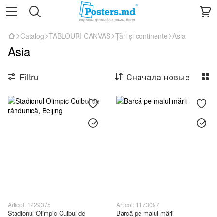
Catalog
TABLOURI CANVAS
Țări și continente
Asia
Asia
Filtru
Сначала новые
Articol: 1229375
Articol: 1173097
Stadionul Olimpic Cuibul de
Barcă pe malul mării