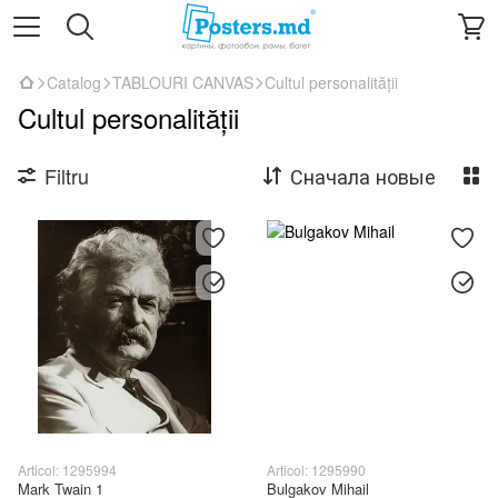
Catalog
TABLOURI CANVAS
Cultul personalității
Cultul personalității
Filtru
Сначала новые
Articol: 1295994
Articol: 1295990
Mark Twain 1
Bulgakov Mihail