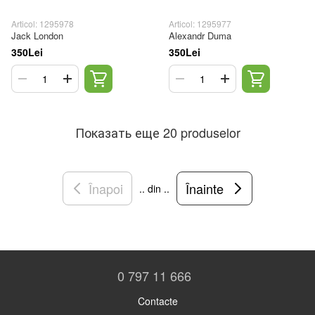
Articol: 1295978
Articol: 1295977
Jack London
Alexandr Duma
350Lei
350Lei
Показать еще 20 produselor
Înapoi
Înainte
.. din ..
0 797 11 666
Contacte