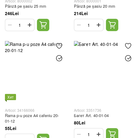
Articol: 8000002
Articol: 8000001
Pânză pe șasiu 25 mm
Pânză pe șasiu 20 mm
246Lei
214Lei
Хит
Articol: 34166066
Articol: 3351736
Rama p-u poze А4 cafeniu 20-
Багет Art. 40-01-04
01-12
80Lei
55Lei