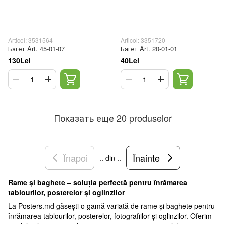
Articol: 3531564
Articol: 3351720
Багет Art. 45-01-07
Багет Art. 20-01-01
130Lei
40Lei
Показать еще 20 produselor
Înapoi
Înainte
.. din ..
Rame și baghete – soluția perfectă pentru înrămarea
tablourilor, posterelor și oglinzilor
La Posters.md găsești o gamă variată de rame și baghete pentru
înrămarea tablourilor, posterelor, fotografiilor și oglinzilor. Oferim