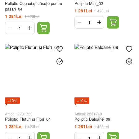
Poliptic Copaci și căsuțe pentru
Poliptic Miei_02
păsări_04
1 281Lei
1 423Lei
1 281Lei
1 423Lei
−10%
−10%
Articol: 2231753
Articol: 2231749
Poliptic Fluturi și Flori_04
Poliptic Baloane_09
1 281Lei
1 281Lei
1 423Lei
1 423Lei