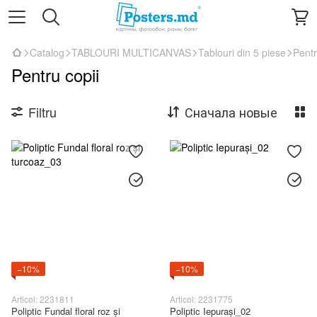
Catalog
TABLOURI MULTICANVAS
Tablouri din 5 piese
Pentr
Pentru copii
Filtru
Сначала новые
−10%
−10%
Articol: 2231811
Articol: 2231775
Poliptic Fundal floral roz și
Poliptic Iepurași_02