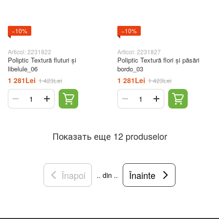
−10%
−10%
Articol: 2231822
Articol: 2231827
Poliptic Textură fluturi și
Poliptic Textură flori și păsări
libelule_06
bordo_03
1 281Lei
1 281Lei
1 423Lei
1 423Lei
Показать еще 12 produselor
Înapoi
Înainte
.. din ..