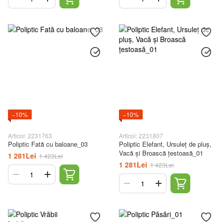
−10%
−10%
Articol: 2231763
Articol: 2231807
Poliptic Fată cu baloane_03
Poliptic Elefant, Ursuleț de pluș,
Vacă și Broască țestoasă_01
1 281Lei
1 423Lei
1 281Lei
1 423Lei