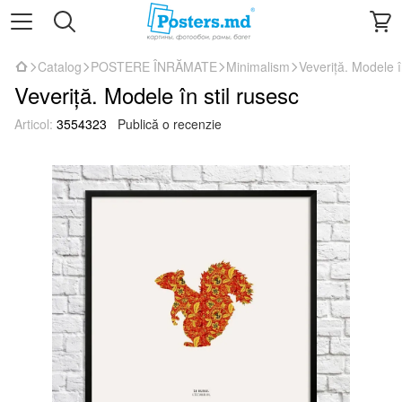
Catalog
POSTERE ÎNRĂMATE
Minimalism
Veveriţă. Modele î
Veveriţă. Modele în stil rusesc
Articol:
3554323
Publică o recenzie