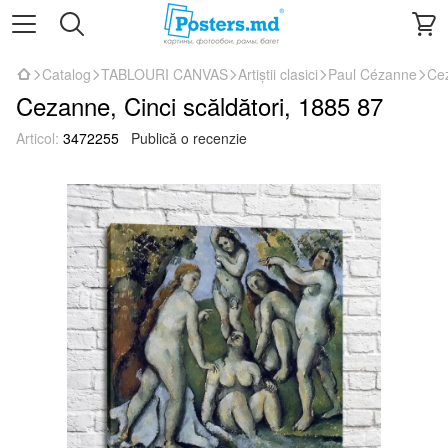
Catalog
TABLOURI CANVAS
Artiștii clasici
Paul Cézanne
Cez
Cezanne, Cinci scăldători, 1885 87
Articol:
3472255
Publică o recenzie