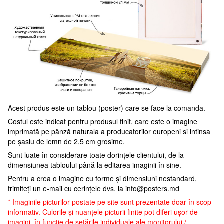
Acest produs este un tablou (poster) care se face la comanda.
Costul este indicat pentru produsul finit, care este o imagine
imprimată pe pânză naturala a producatorilor europeni si intinsa
pe șasiu de lemn de 2,5 cm grosime.
Sunt luate în considerare toate dorințele clientului, de la
dimensiunea tabloului până la editarea imaginii în sine.
Pentru a crea o imagine cu forme și dimensiuni nestandard,
trimiteți un e-mail cu cerințele dvs. la
info@posters.md
* Imaginile picturilor postate pe site sunt prezentate doar în scop
informativ. Culorile și nuanțele picturii finite pot diferi ușor de
imagini, în funcție de setările individuale ale monitorului /